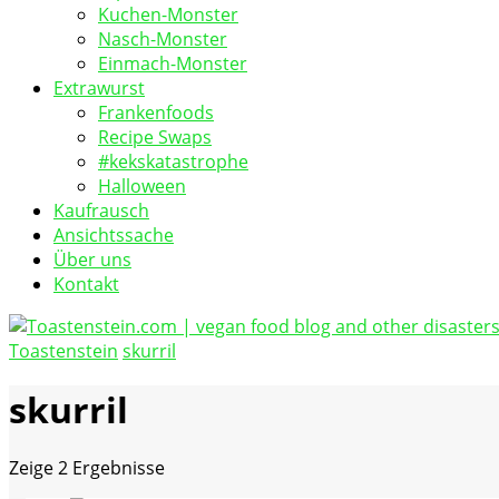
Kuchen-Monster
Nasch-Monster
Einmach-Monster
Extrawurst
Frankenfoods
Recipe Swaps
#kekskatastrophe
Halloween
Kaufrausch
Ansichtssache
Über uns
Kontakt
Toastenstein
skurril
vegan food blog
Toastenstein.com
skurril
Zeige
2 Ergebnisse