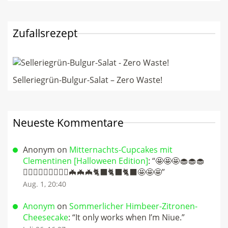
Zufallsrezept
Selleriegrün-Bulgur-Salat – Zero Waste!
Neueste Kommentare
Anonym
on
Mitternachts-Cupcakes mit
Clementinen [Halloween Edition]
: “
🤩🤩🤩🧁🧁🧁
🧛🏻‍♀️🧛🏻‍♀️🧛🏻‍♀️🦇🦇🦇🐈‍⬛🐈‍⬛🐈‍⬛🤩🤩🤩
”
Aug. 1, 20:40
Anonym
on
Sommerlicher Himbeer-Zitronen-
Cheesecake
: “
It only works when I’m Niue.
”