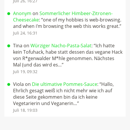
Juli 26, 16:27
Anonym
on
Sommerlicher Himbeer-Zitronen-
Cheesecake
: “
one of my hobbies is web-browsing.
and when i’m browsing the web this works great.
”
Juli 24, 16:31
Tina
on
Würziger Nacho-Pasta-Salat
: “
Ich hatte
kein Tofuhack, habe statt dessen das vegane Hack
von R*genwalder M*hle genommen. Nächstes
Mal (und das wird es…
”
Juli 19, 09:32
Viola
on
Die ultimative Pommes-Sauce
: “
Hallo,
Ehrlich gesagt weiß ich nicht mehr wie ich auf
diese Seite gekommen bin da ich keine
Vegetarierin und Veganerin…
”
Juli 18, 19:03