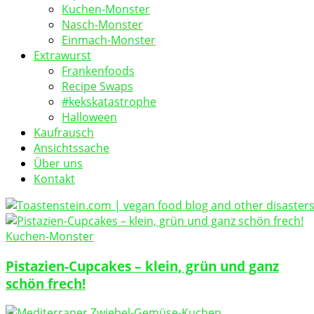
Kuchen-Monster
Nasch-Monster
Einmach-Monster
Extrawurst
Frankenfoods
Recipe Swaps
#kekskatastrophe
Halloween
Kaufrausch
Ansichtssache
Über uns
Kontakt
vegan food blog
Kuchen-Monster
Toastenstein.com
Pistazien-Cupcakes – klein, grün und ganz
schön frech!