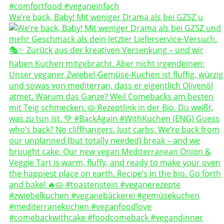
We’re back, Baby! Mit weniger Drama als bei GZSZ u