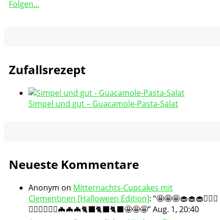
Folgen...
Zufallsrezept
Simpel und gut – Guacamole-Pasta-Salat
Neueste Kommentare
Anonym
on
Mitternachts-Cupcakes mit
Clementinen [Halloween Edition]
: “
🤩🤩🤩🧁🧁🧁🧛🏻‍♀️
🧛🏻‍♀️🧛🏻‍♀️🦇🦇🦇🐈‍⬛🐈‍⬛🐈‍⬛🤩🤩🤩
”
Aug. 1, 20:40