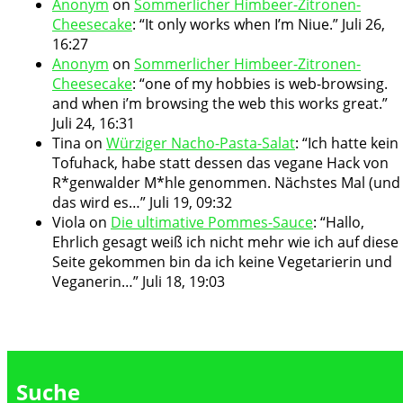
Anonym
on
Sommerlicher Himbeer-Zitronen-
Cheesecake
: “
It only works when I’m Niue.
”
Juli 26,
16:27
Anonym
on
Sommerlicher Himbeer-Zitronen-
Cheesecake
: “
one of my hobbies is web-browsing.
and when i’m browsing the web this works great.
”
Juli 24, 16:31
Tina
on
Würziger Nacho-Pasta-Salat
: “
Ich hatte kein
Tofuhack, habe statt dessen das vegane Hack von
R*genwalder M*hle genommen. Nächstes Mal (und
das wird es…
”
Juli 19, 09:32
Viola
on
Die ultimative Pommes-Sauce
: “
Hallo,
Ehrlich gesagt weiß ich nicht mehr wie ich auf diese
Seite gekommen bin da ich keine Vegetarierin und
Veganerin…
”
Juli 18, 19:03
Suche