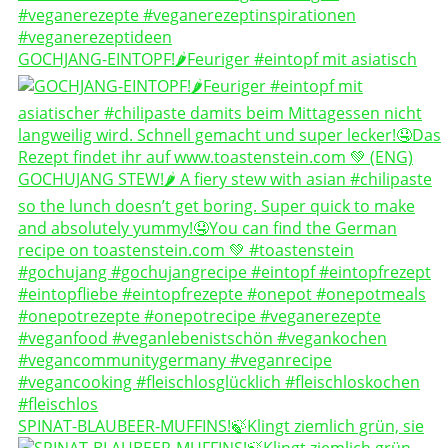
GOCHJANG-EINTOPF!🌶️Feuriger #eintopf mit asiatisch
SPINAT-BLAUBEER-MUFFINS!🍃Klingt ziemlich grün, sie