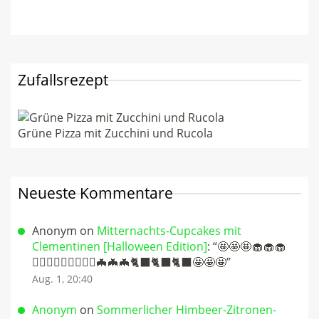
Zufallsrezept
Grüne Pizza mit Zucchini und Rucola
Neueste Kommentare
Anonym
on
Mitternachts-Cupcakes mit
Clementinen [Halloween Edition]
: “
🤩🤩🤩🧁🧁🧁
🧛🏻‍♀️🧛🏻‍♀️🧛🏻‍♀️🦇🦇🦇🐈‍⬛🐈‍⬛🐈‍⬛🤩🤩🤩
”
Aug. 1, 20:40
Anonym
on
Sommerlicher Himbeer-Zitronen-