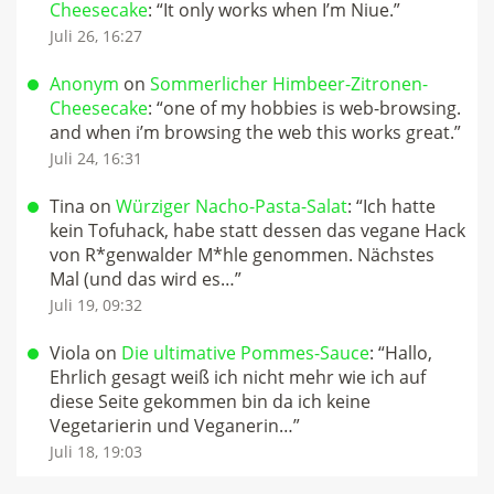
Cheesecake
: “
It only works when I’m Niue.
”
Juli 26, 16:27
Anonym
on
Sommerlicher Himbeer-Zitronen-
Cheesecake
: “
one of my hobbies is web-browsing.
and when i’m browsing the web this works great.
”
Juli 24, 16:31
Tina
on
Würziger Nacho-Pasta-Salat
: “
Ich hatte
kein Tofuhack, habe statt dessen das vegane Hack
von R*genwalder M*hle genommen. Nächstes
Mal (und das wird es…
”
Juli 19, 09:32
Viola
on
Die ultimative Pommes-Sauce
: “
Hallo,
Ehrlich gesagt weiß ich nicht mehr wie ich auf
diese Seite gekommen bin da ich keine
Vegetarierin und Veganerin…
”
Juli 18, 19:03