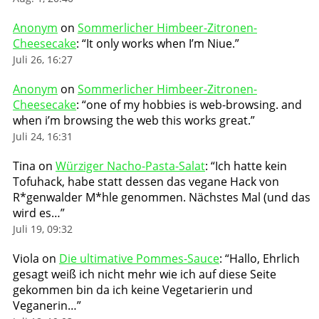
Anonym
on
Sommerlicher Himbeer-Zitronen-
Cheesecake
: “
It only works when I’m Niue.
”
Juli 26, 16:27
Anonym
on
Sommerlicher Himbeer-Zitronen-
Cheesecake
: “
one of my hobbies is web-browsing. and
when i’m browsing the web this works great.
”
Juli 24, 16:31
Tina
on
Würziger Nacho-Pasta-Salat
: “
Ich hatte kein
Tofuhack, habe statt dessen das vegane Hack von
R*genwalder M*hle genommen. Nächstes Mal (und das
wird es…
”
Juli 19, 09:32
Viola
on
Die ultimative Pommes-Sauce
: “
Hallo, Ehrlich
gesagt weiß ich nicht mehr wie ich auf diese Seite
gekommen bin da ich keine Vegetarierin und
Veganerin…
”