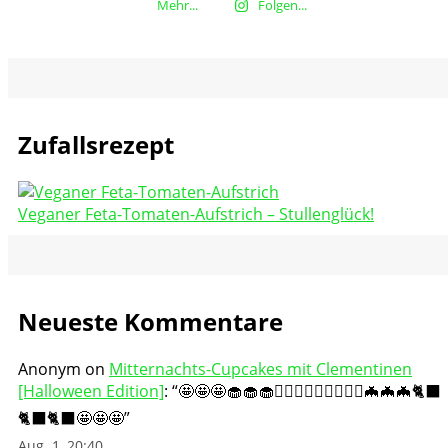
Mehr...
Folgen...
Zufallsrezept
Veganer Feta-Tomaten-Aufstrich – Stullenglück!
Neueste Kommentare
Anonym
on
Mitternachts-Cupcakes mit Clementinen
[Halloween Edition]
: “
🤩🤩🤩🧁🧁🧁🧛🏻‍♀️🧛🏻‍♀️🧛🏻‍♀️🦇🦇🦇🐈‍⬛
🐈‍⬛🐈‍⬛🤩🤩🤩
”
Aug. 1, 20:40