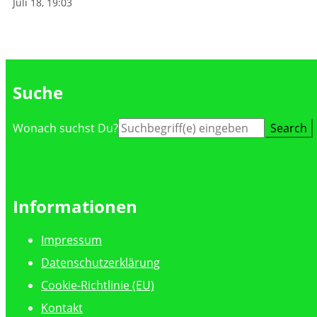
Juli 18, 19:03
Suche
Suche
Wonach suchst Du?
nach:
Informationen
Impressum
Datenschutzerklärung
Cookie-Richtlinie (EU)
Kontakt