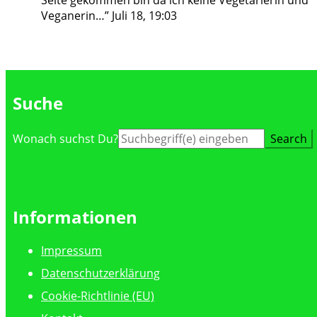
Veganerin…
”
Juli 18, 19:03
Suche
Suche
Wonach suchst Du?
nach:
Informationen
Impressum
Datenschutzerklärung
Cookie-Richtlinie (EU)