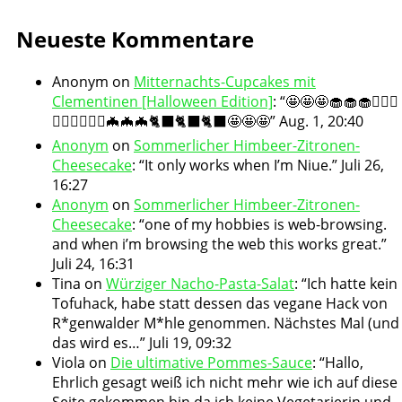
Neueste Kommentare
Anonym
on
Mitternachts-Cupcakes mit
Clementinen [Halloween Edition]
: “
🤩🤩🤩🧁🧁🧁🧛🏻‍♀️
🧛🏻‍♀️🧛🏻‍♀️🦇🦇🦇🐈‍⬛🐈‍⬛🐈‍⬛🤩🤩🤩
”
Aug. 1, 20:40
Anonym
on
Sommerlicher Himbeer-Zitronen-
Cheesecake
: “
It only works when I’m Niue.
”
Juli 26,
16:27
Anonym
on
Sommerlicher Himbeer-Zitronen-
Cheesecake
: “
one of my hobbies is web-browsing.
and when i’m browsing the web this works great.
”
Juli 24, 16:31
Tina
on
Würziger Nacho-Pasta-Salat
: “
Ich hatte kein
Tofuhack, habe statt dessen das vegane Hack von
R*genwalder M*hle genommen. Nächstes Mal (und
das wird es…
”
Juli 19, 09:32
Viola
on
Die ultimative Pommes-Sauce
: “
Hallo,
Ehrlich gesagt weiß ich nicht mehr wie ich auf diese
Seite gekommen bin da ich keine Vegetarierin und