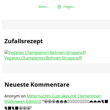
Mehr...
Folgen...
Zufallsrezept
Veganes Champignon-Bohnen-Stroganoff
Neueste Kommentare
Anonym
on
Mitternachts-Cupcakes mit Clementinen
[Halloween Edition]
: “
🤩🤩🤩🧁🧁🧁🧛🏻‍♀️🧛🏻‍♀️🧛🏻‍♀️🦇🦇🦇🐈‍⬛
🐈‍⬛🐈‍⬛🤩🤩🤩
”