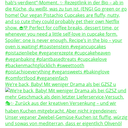
We’re back, Baby! Mit weniger Drama als bei GZSZ u