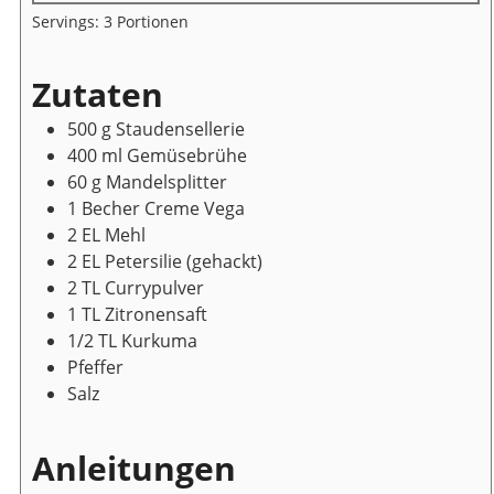
Servings:
3
Portionen
Zutaten
500
g
Staudensellerie
400
ml
Gemüsebrühe
60
g
Mandelsplitter
1
Becher
Creme Vega
2
EL
Mehl
2
EL
Petersilie
(gehackt)
2
TL
Currypulver
1
TL
Zitronensaft
1/2
TL
Kurkuma
Pfeffer
Salz
Anleitungen