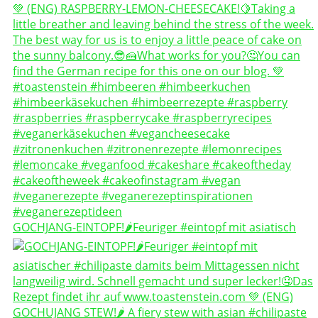
GOCHJANG-EINTOPF!🌶️Feuriger #eintopf mit asiatisch