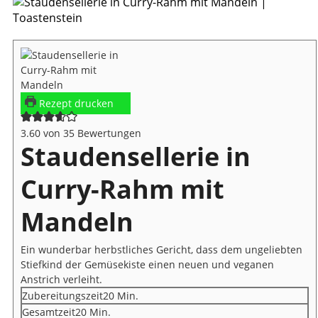
Rezept drucken
3.60
von
35
Bewertungen
Staudensellerie in
Curry-Rahm mit
Mandeln
Ein wunderbar herbstliches Gericht, dass dem ungeliebten
Stiefkind der Gemüsekiste einen neuen und veganen
Anstrich verleiht.
Minuten
Zubereitungszeit
20
Min.
Minuten
Gesamtzeit
20
Min.