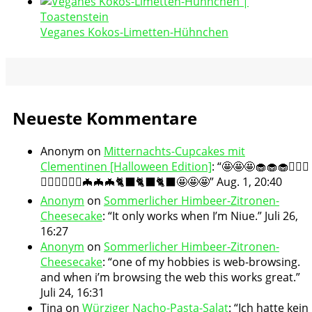
Veganes Kokos-Limetten-Hühnchen
Neueste Kommentare
Anonym
on
Mitternachts-Cupcakes mit
Clementinen [Halloween Edition]
: “
🤩🤩🤩🧁🧁🧁🧛🏻‍♀️
🧛🏻‍♀️🧛🏻‍♀️🦇🦇🦇🐈‍⬛🐈‍⬛🐈‍⬛🤩🤩🤩
”
Aug. 1, 20:40
Anonym
on
Sommerlicher Himbeer-Zitronen-
Cheesecake
: “
It only works when I’m Niue.
”
Juli 26,
16:27
Anonym
on
Sommerlicher Himbeer-Zitronen-
Cheesecake
: “
one of my hobbies is web-browsing.
and when i’m browsing the web this works great.
”
Juli 24, 16:31
Tina
on
Würziger Nacho-Pasta-Salat
: “
Ich hatte kein