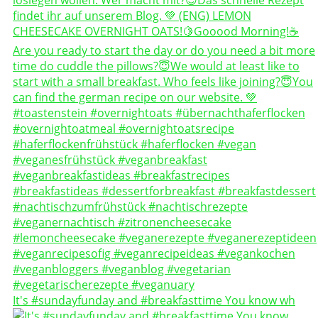
It's #sundayfunday and #breakfasttime You know wh