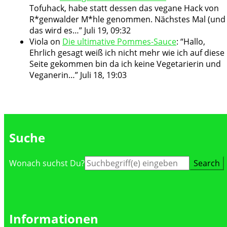
Tofuhack, habe statt dessen das vegane Hack von
R*genwalder M*hle genommen. Nächstes Mal (und
das wird es…
”
Juli 19, 09:32
Viola
on
Die ultimative Pommes-Sauce
: “
Hallo,
Ehrlich gesagt weiß ich nicht mehr wie ich auf diese
Seite gekommen bin da ich keine Vegetarierin und
Veganerin…
”
Juli 18, 19:03
Suche
Suche
Wonach suchst Du?
nach:
Informationen