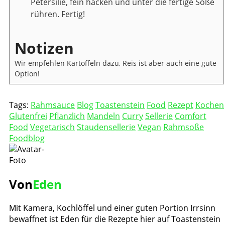
Petersilie, fein hacken und unter die fertige Soße
rühren. Fertig!
Notizen
Wir empfehlen Kartoffeln dazu, Reis ist aber auch eine gute
Option!
Tags:
Rahmsauce
Blog
Toastenstein
Food
Rezept
Kochen
Glutenfrei
Pflanzlich
Mandeln
Curry
Sellerie
Comfort
Food
Vegetarisch
Staudensellerie
Vegan
Rahmsoße
Foodblog
Von
Eden
Mit Kamera, Kochlöffel und einer guten Portion Irrsinn
bewaffnet ist Eden für die Rezepte hier auf Toastenstein