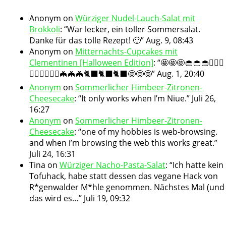
Anonym
on
Würziger Nudel-Lauch-Salat mit
Brokkoli
: “
War lecker, ein toller Sommersalat.
Danke für das tolle Rezept! 🙂
”
Aug. 9, 08:43
Anonym
on
Mitternachts-Cupcakes mit
Clementinen [Halloween Edition]
: “
🤩🤩🤩🧁🧁🧁🧛🏻‍♀️
🧛🏻‍♀️🧛🏻‍♀️🦇🦇🦇🐈‍⬛🐈‍⬛🐈‍⬛🤩🤩🤩
”
Aug. 1, 20:40
Anonym
on
Sommerlicher Himbeer-Zitronen-
Cheesecake
: “
It only works when I’m Niue.
”
Juli 26,
16:27
Anonym
on
Sommerlicher Himbeer-Zitronen-
Cheesecake
: “
one of my hobbies is web-browsing.
and when i’m browsing the web this works great.
”
Juli 24, 16:31
Tina
on
Würziger Nacho-Pasta-Salat
: “
Ich hatte kein
Tofuhack, habe statt dessen das vegane Hack von
R*genwalder M*hle genommen. Nächstes Mal (und
das wird es…
”
Juli 19, 09:32