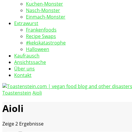
Kuchen-Monster
Nasch-Monster
Einmach-Monster
Extrawurst
Frankenfoods
Recipe Swaps
#kekskatastrophe
Halloween
Kaufrausch
Ansichtssache
Über uns
Kontakt
Toastenstein
Aioli
vegan food blog
Toastenstein.com
Aioli
Zeige
2 Ergebnisse