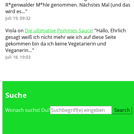
R*genwalder M*hle genommen. Nächstes Mal (und das
wird es…
”
Juli 19, 09:32
Viola
on
Die ultimative Pommes-Sauce
: “
Hallo, Ehrlich
gesagt weiß ich nicht mehr wie ich auf diese Seite
gekommen bin da ich keine Vegetarierin und
Veganerin…
”
Juli 18, 19:03
Suche
Suche
Wonach suchst Du?
nach: