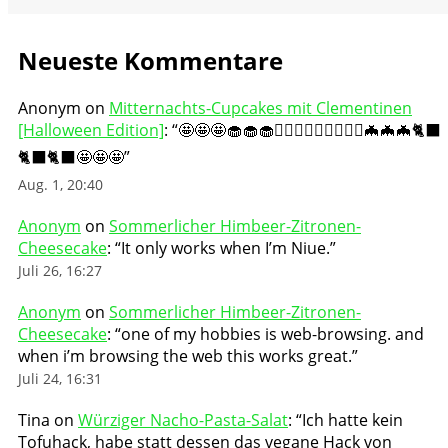
Neueste Kommentare
Anonym
on
Mitternachts-Cupcakes mit Clementinen
[Halloween Edition]
: “
🤩🤩🤩🧁🧁🧁🧛🏻‍♀️🧛🏻‍♀️🧛🏻‍♀️🦇🦇🦇🐈‍⬛
🐈‍⬛🐈‍⬛🤩🤩🤩
”
Aug. 1, 20:40
Anonym
on
Sommerlicher Himbeer-Zitronen-
Cheesecake
: “
It only works when I’m Niue.
”
Juli 26, 16:27
Anonym
on
Sommerlicher Himbeer-Zitronen-
Cheesecake
: “
one of my hobbies is web-browsing. and
when i’m browsing the web this works great.
”
Juli 24, 16:31
Tina
on
Würziger Nacho-Pasta-Salat
: “
Ich hatte kein
Tofuhack, habe statt dessen das vegane Hack von