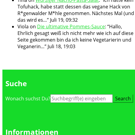
Tofuhack, habe statt dessen das vegane Hack von
R*genwalder M*hle genommen. Nächstes Mal (und
das wird es…
”
Juli 19, 09:32
Viola
on
Die ultimative Pommes-Sauce
: “
Hallo,
Ehrlich gesagt weiß ich nicht mehr wie ich auf diese
Seite gekommen bin da ich keine Vegetarierin und
Veganerin…
”
Juli 18, 19:03
Suche
Suche
Wonach suchst Du?
nach:
Informationen