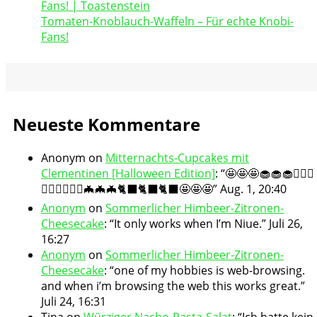
Tomaten-Knoblauch-Waffeln – Für echte Knobi-
Fans!
Neueste Kommentare
Anonym
on
Mitternachts-Cupcakes mit
Clementinen [Halloween Edition]
: “
🤩🤩🤩🧁🧁🧁🧛🏻‍♀️
🧛🏻‍♀️🧛🏻‍♀️🦇🦇🦇🐈‍⬛🐈‍⬛🐈‍⬛🤩🤩🤩
”
Aug. 1, 20:40
Anonym
on
Sommerlicher Himbeer-Zitronen-
Cheesecake
: “
It only works when I’m Niue.
”
Juli 26,
16:27
Anonym
on
Sommerlicher Himbeer-Zitronen-
Cheesecake
: “
one of my hobbies is web-browsing.
and when i’m browsing the web this works great.
”
Juli 24, 16:31
Tina
on
Würziger Nacho-Pasta-Salat
: “
Ich hatte kein