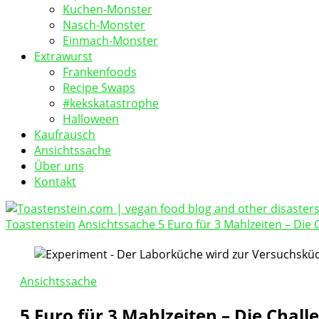
Kuchen-Monster
Nasch-Monster
Einmach-Monster
Extrawurst
Frankenfoods
Recipe Swaps
#kekskatastrophe
Halloween
Kaufrausch
Ansichtssache
Über uns
Kontakt
Toastenstein
Ansichtssache
5 Euro für 3 Mahlzeiten – Die 
vegan food blog
Toastenstein.com
Ansichtssache
5 Euro für 3 Mahlzeiten – Die Chall