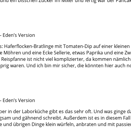
 und ein bisschen Zucker im Mixer und fertig war der Pancak
s: Haferflocken-Bratlinge mit Tomaten-Dip auf einer kleinen 
e Möhren und eine Ecke Sellerie, etwas Paprika und eine Zwi
eispfanne ist nicht viel komplizierter, da kommen nämlich
prig waren. Und ich bin mir sicher, die könnten hier auch 
r in der Laborküche gibt es das sehr oft. Und was ginge da
ngsam und gähnend schreibt. Außerdem ist es in diesem Fal
este und übrigen Dinge klein würfeln, anbraten und mit pa