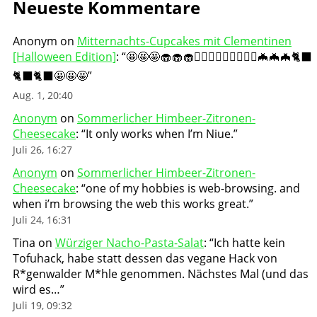
Neueste Kommentare
Anonym
on
Mitternachts-Cupcakes mit Clementinen
[Halloween Edition]
: “
🤩🤩🤩🧁🧁🧁🧛🏻‍♀️🧛🏻‍♀️🧛🏻‍♀️🦇🦇🦇🐈‍⬛
🐈‍⬛🐈‍⬛🤩🤩🤩
”
Aug. 1, 20:40
Anonym
on
Sommerlicher Himbeer-Zitronen-
Cheesecake
: “
It only works when I’m Niue.
”
Juli 26, 16:27
Anonym
on
Sommerlicher Himbeer-Zitronen-
Cheesecake
: “
one of my hobbies is web-browsing. and
when i’m browsing the web this works great.
”
Juli 24, 16:31
Tina
on
Würziger Nacho-Pasta-Salat
: “
Ich hatte kein
Tofuhack, habe statt dessen das vegane Hack von
R*genwalder M*hle genommen. Nächstes Mal (und das
wird es…
”
Juli 19, 09:32