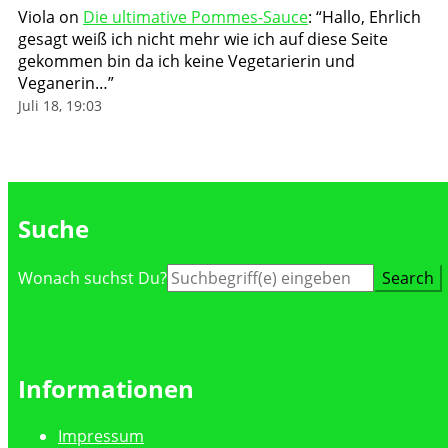
Viola
on
Die ultimative Pommes-Sauce
: “
Hallo, Ehrlich
gesagt weiß ich nicht mehr wie ich auf diese Seite
gekommen bin da ich keine Vegetarierin und
Veganerin…
”
Juli 18, 19:03
Suche
Suche
Wonach suchst Du?
nach:
Informationen
Impressum