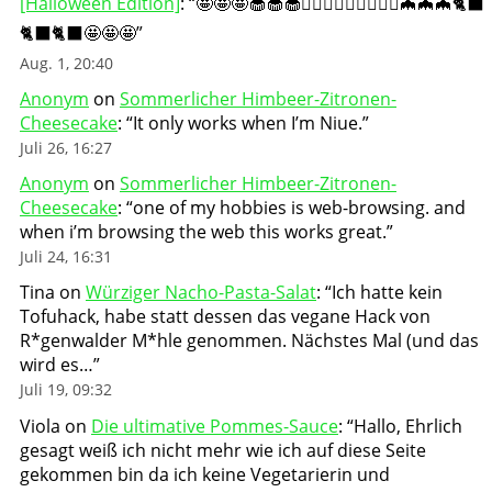
[Halloween Edition]
: “
🤩🤩🤩🧁🧁🧁🧛🏻‍♀️🧛🏻‍♀️🧛🏻‍♀️🦇🦇🦇🐈‍⬛
🐈‍⬛🐈‍⬛🤩🤩🤩
”
Aug. 1, 20:40
Anonym
on
Sommerlicher Himbeer-Zitronen-
Cheesecake
: “
It only works when I’m Niue.
”
Juli 26, 16:27
Anonym
on
Sommerlicher Himbeer-Zitronen-
Cheesecake
: “
one of my hobbies is web-browsing. and
when i’m browsing the web this works great.
”
Juli 24, 16:31
Tina
on
Würziger Nacho-Pasta-Salat
: “
Ich hatte kein
Tofuhack, habe statt dessen das vegane Hack von
R*genwalder M*hle genommen. Nächstes Mal (und das
wird es…
”
Juli 19, 09:32
Viola
on
Die ultimative Pommes-Sauce
: “
Hallo, Ehrlich
gesagt weiß ich nicht mehr wie ich auf diese Seite
gekommen bin da ich keine Vegetarierin und