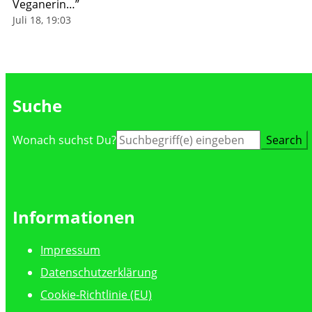
Veganerin…
”
Juli 18, 19:03
Suche
Suche
Wonach suchst Du?
nach:
Informationen
Impressum
Datenschutzerklärung
Cookie-Richtlinie (EU)