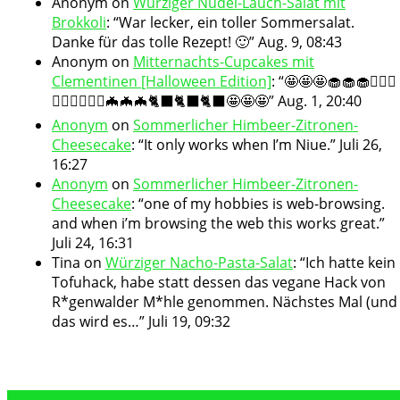
Anonym
on
Würziger Nudel-Lauch-Salat mit
Brokkoli
: “
War lecker, ein toller Sommersalat.
Danke für das tolle Rezept! 🙂
”
Aug. 9, 08:43
Anonym
on
Mitternachts-Cupcakes mit
Clementinen [Halloween Edition]
: “
🤩🤩🤩🧁🧁🧁🧛🏻‍♀️
🧛🏻‍♀️🧛🏻‍♀️🦇🦇🦇🐈‍⬛🐈‍⬛🐈‍⬛🤩🤩🤩
”
Aug. 1, 20:40
Anonym
on
Sommerlicher Himbeer-Zitronen-
Cheesecake
: “
It only works when I’m Niue.
”
Juli 26,
16:27
Anonym
on
Sommerlicher Himbeer-Zitronen-
Cheesecake
: “
one of my hobbies is web-browsing.
and when i’m browsing the web this works great.
”
Juli 24, 16:31
Tina
on
Würziger Nacho-Pasta-Salat
: “
Ich hatte kein
Tofuhack, habe statt dessen das vegane Hack von
R*genwalder M*hle genommen. Nächstes Mal (und
das wird es…
”
Juli 19, 09:32