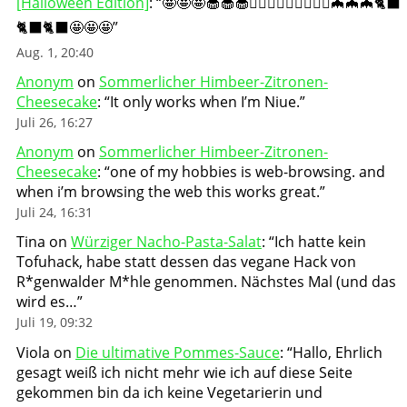
[Halloween Edition]
: “
🤩🤩🤩🧁🧁🧁🧛🏻‍♀️🧛🏻‍♀️🧛🏻‍♀️🦇🦇🦇🐈‍⬛
🐈‍⬛🐈‍⬛🤩🤩🤩
”
Aug. 1, 20:40
Anonym
on
Sommerlicher Himbeer-Zitronen-
Cheesecake
: “
It only works when I’m Niue.
”
Juli 26, 16:27
Anonym
on
Sommerlicher Himbeer-Zitronen-
Cheesecake
: “
one of my hobbies is web-browsing. and
when i’m browsing the web this works great.
”
Juli 24, 16:31
Tina
on
Würziger Nacho-Pasta-Salat
: “
Ich hatte kein
Tofuhack, habe statt dessen das vegane Hack von
R*genwalder M*hle genommen. Nächstes Mal (und das
wird es…
”
Juli 19, 09:32
Viola
on
Die ultimative Pommes-Sauce
: “
Hallo, Ehrlich
gesagt weiß ich nicht mehr wie ich auf diese Seite
gekommen bin da ich keine Vegetarierin und