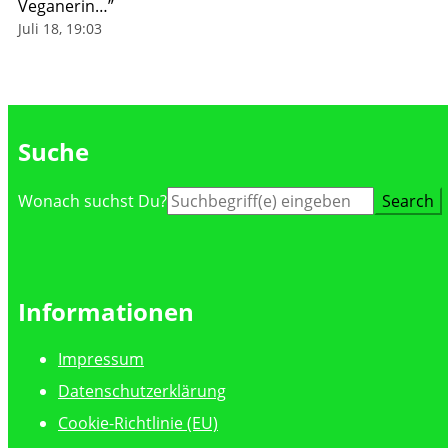
Veganerin…
”
Juli 18, 19:03
Suche
Suche
Wonach suchst Du?
nach:
Informationen
Impressum
Datenschutzerklärung
Cookie-Richtlinie (EU)