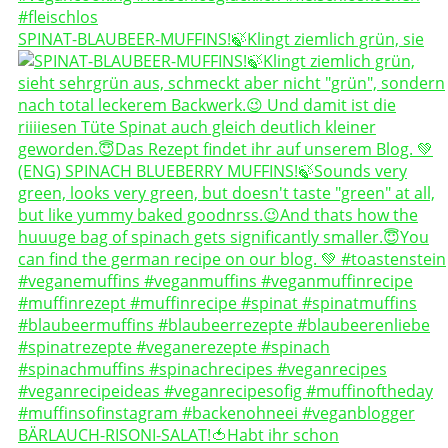
SPINAT-BLAUBEER-MUFFINS!🍃Klingt ziemlich grün, sie
BÄRLAUCH-RISONI-SALAT!🍅Habt ihr schon