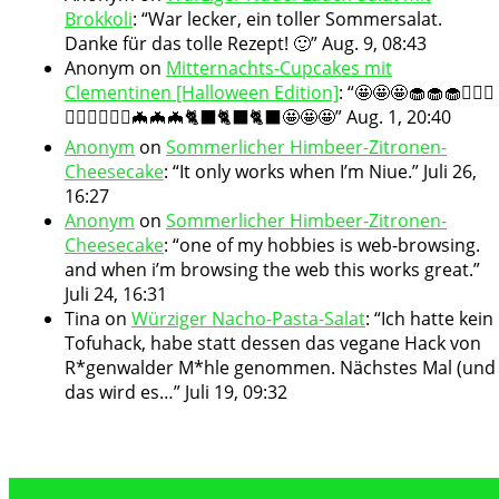
Brokkoli
: “
War lecker, ein toller Sommersalat.
Danke für das tolle Rezept! 🙂
”
Aug. 9, 08:43
Anonym
on
Mitternachts-Cupcakes mit
Clementinen [Halloween Edition]
: “
🤩🤩🤩🧁🧁🧁🧛🏻‍♀️
🧛🏻‍♀️🧛🏻‍♀️🦇🦇🦇🐈‍⬛🐈‍⬛🐈‍⬛🤩🤩🤩
”
Aug. 1, 20:40
Anonym
on
Sommerlicher Himbeer-Zitronen-
Cheesecake
: “
It only works when I’m Niue.
”
Juli 26,
16:27
Anonym
on
Sommerlicher Himbeer-Zitronen-
Cheesecake
: “
one of my hobbies is web-browsing.
and when i’m browsing the web this works great.
”
Juli 24, 16:31
Tina
on
Würziger Nacho-Pasta-Salat
: “
Ich hatte kein
Tofuhack, habe statt dessen das vegane Hack von
R*genwalder M*hle genommen. Nächstes Mal (und
das wird es…
”
Juli 19, 09:32