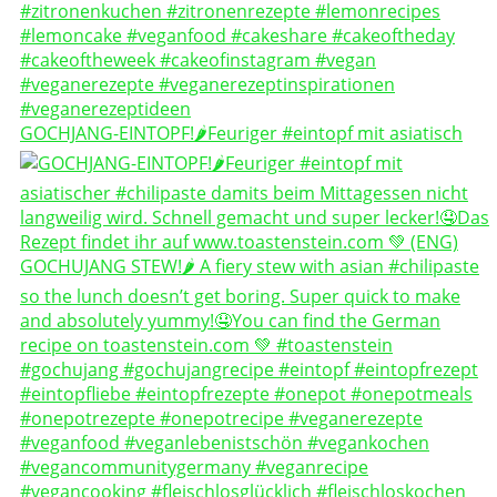
GOCHJANG-EINTOPF!🌶️Feuriger #eintopf mit asiatisch