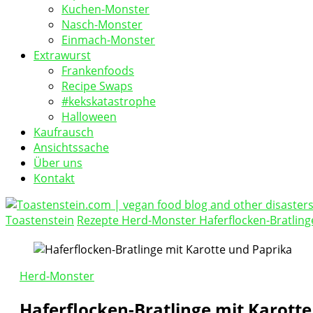
Kuchen-Monster
Nasch-Monster
Einmach-Monster
Extrawurst
Frankenfoods
Recipe Swaps
#kekskatastrophe
Halloween
Kaufrausch
Ansichtssache
Über uns
Kontakt
Toastenstein
Rezepte
Herd-Monster
Haferflocken-Bratling
vegan food blog
Toastenstein.com
Herd-Monster
Haferflocken-Bratlinge mit Karott