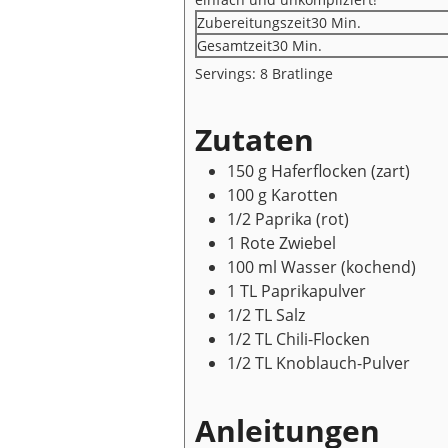
Minuten
Zubereitungszeit
30
Min.
Minuten
Gesamtzeit
30
Min.
Servings:
8
Bratlinge
Zutaten
150
g
Haferflocken
(zart)
100
g
Karotten
1/2
Paprika
(rot)
1
Rote Zwiebel
100
ml
Wasser
(kochend)
1
TL
Paprikapulver
1/2
TL
Salz
1/2
TL
Chili-Flocken
1/2
TL
Knoblauch-Pulver
Anleitungen