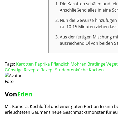
Die Karotten schälen und fei
Anschließend alles in eine S
Nun die Gewürze hinzufügen 
ca. 10-15 Minuten ziehen lass
Aus der fertigen Mischung mi
ausreichend Öl von beiden Se
Tags:
Karotten
Paprika
Pflanzlich
Möhren
Bratlinge
Veget
Günstige Rezepte
Rezept
Studentenküche
Kochen
Von
Eden
Mit Kamera, Kochlöffel und einer guten Portion Irrsinn be
erleuchteten Gaumens neue Geschmacksmonster für eu