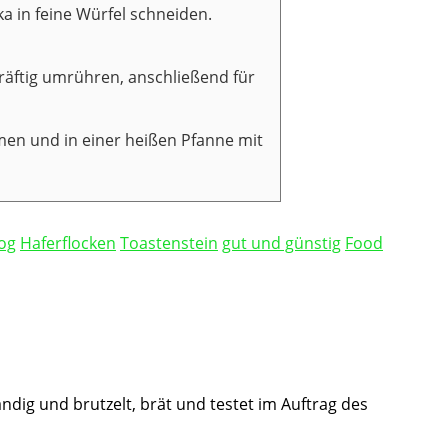
a in feine Würfel schneiden.
äftig umrühren, anschließend für
rmen und in einer heißen Pfanne mit
og
Haferflocken
Toastenstein
gut und günstig
Food
ändig und brutzelt, brät und testet im Auftrag des