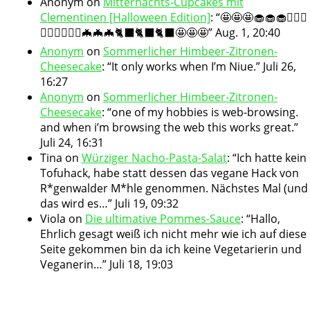
Anonym
on
Mitternachts-Cupcakes mit
Clementinen [Halloween Edition]
: “
🤩🤩🤩🧁🧁🧁🧛🏻‍♀️
🧛🏻‍♀️🧛🏻‍♀️🦇🦇🦇🐈‍⬛🐈‍⬛🐈‍⬛🤩🤩🤩
”
Aug. 1, 20:40
Anonym
on
Sommerlicher Himbeer-Zitronen-
Cheesecake
: “
It only works when I’m Niue.
”
Juli 26,
16:27
Anonym
on
Sommerlicher Himbeer-Zitronen-
Cheesecake
: “
one of my hobbies is web-browsing.
and when i’m browsing the web this works great.
”
Juli 24, 16:31
Tina
on
Würziger Nacho-Pasta-Salat
: “
Ich hatte kein
Tofuhack, habe statt dessen das vegane Hack von
R*genwalder M*hle genommen. Nächstes Mal (und
das wird es…
”
Juli 19, 09:32
Viola
on
Die ultimative Pommes-Sauce
: “
Hallo,
Ehrlich gesagt weiß ich nicht mehr wie ich auf diese
Seite gekommen bin da ich keine Vegetarierin und
Veganerin…
”
Juli 18, 19:03