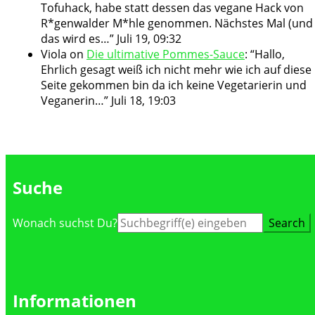
Tofuhack, habe statt dessen das vegane Hack von
R*genwalder M*hle genommen. Nächstes Mal (und
das wird es…
”
Juli 19, 09:32
Viola
on
Die ultimative Pommes-Sauce
: “
Hallo,
Ehrlich gesagt weiß ich nicht mehr wie ich auf diese
Seite gekommen bin da ich keine Vegetarierin und
Veganerin…
”
Juli 18, 19:03
Suche
Suche
Wonach suchst Du?
nach:
Informationen