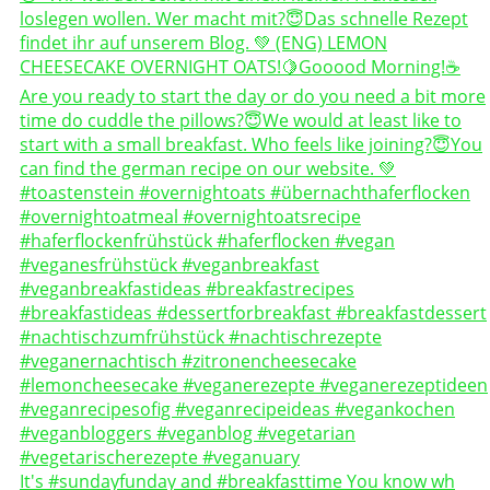
It's #sundayfunday and #breakfasttime You know wh