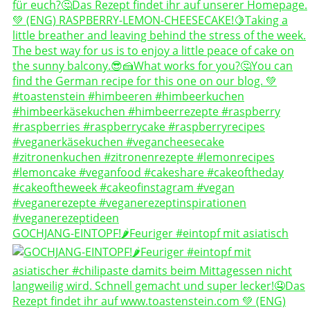
GOCHJANG-EINTOPF!🌶️Feuriger #eintopf mit asiatisch