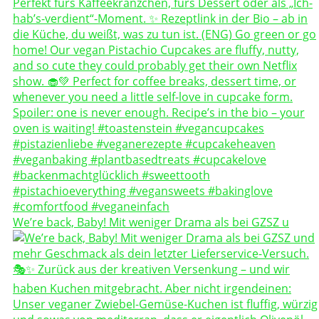
We’re back, Baby! Mit weniger Drama als bei GZSZ u