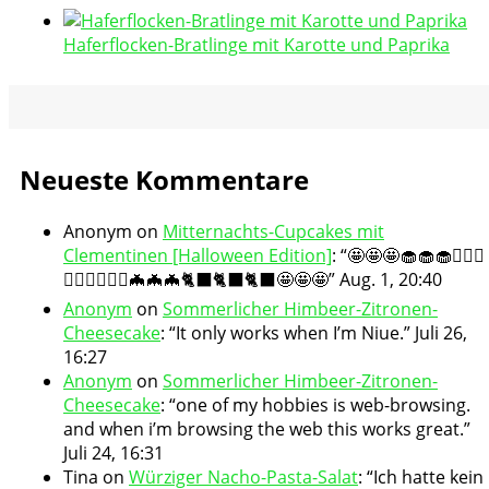
Haferflocken-Bratlinge mit Karotte und Paprika
Neueste Kommentare
Anonym
on
Mitternachts-Cupcakes mit
Clementinen [Halloween Edition]
: “
🤩🤩🤩🧁🧁🧁🧛🏻‍♀️
🧛🏻‍♀️🧛🏻‍♀️🦇🦇🦇🐈‍⬛🐈‍⬛🐈‍⬛🤩🤩🤩
”
Aug. 1, 20:40
Anonym
on
Sommerlicher Himbeer-Zitronen-
Cheesecake
: “
It only works when I’m Niue.
”
Juli 26,
16:27
Anonym
on
Sommerlicher Himbeer-Zitronen-
Cheesecake
: “
one of my hobbies is web-browsing.
and when i’m browsing the web this works great.
”
Juli 24, 16:31
Tina
on
Würziger Nacho-Pasta-Salat
: “
Ich hatte kein