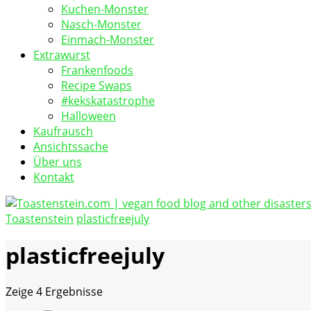
Kuchen-Monster
Nasch-Monster
Einmach-Monster
Extrawurst
Frankenfoods
Recipe Swaps
#kekskatastrophe
Halloween
Kaufrausch
Ansichtssache
Über uns
Kontakt
Toastenstein
plasticfreejuly
vegan food blog
Toastenstein.com
plasticfreejuly
Zeige
4 Ergebnisse