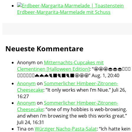
Erdbeer-Margarita-Marmelade mit Schuss
Neueste Kommentare
Anonym
on
Mitternachts-Cupcakes mit
Clementinen [Halloween Edition]
: “
🤩🤩🤩🧁🧁🧁🧛🏻‍♀️
🧛🏻‍♀️🧛🏻‍♀️🦇🦇🦇🐈‍⬛🐈‍⬛🐈‍⬛🤩🤩🤩
”
Aug. 1, 20:40
Anonym
on
Sommerlicher Himbeer-Zitronen-
Cheesecake
: “
It only works when I’m Niue.
”
Juli 26,
16:27
Anonym
on
Sommerlicher Himbeer-Zitronen-
Cheesecake
: “
one of my hobbies is web-browsing.
and when i’m browsing the web this works great.
”
Juli 24, 16:31
Tina
on
Würziger Nacho-Pasta-Salat
: “
Ich hatte kein