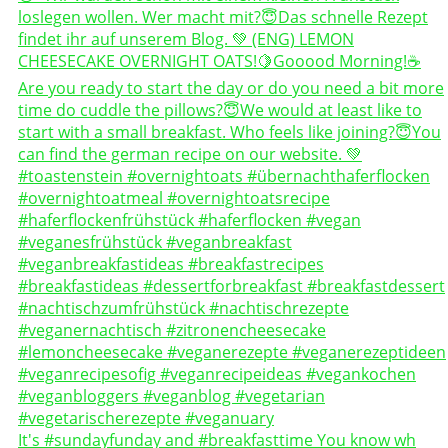
It's #sundayfunday and #breakfasttime You know wh