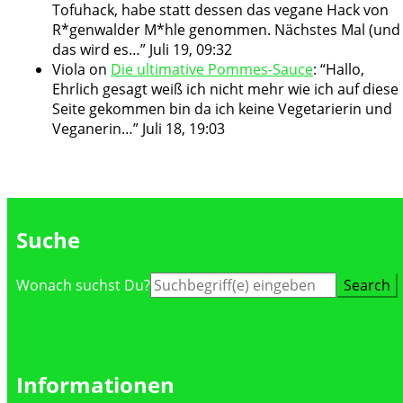
Tofuhack, habe statt dessen das vegane Hack von
R*genwalder M*hle genommen. Nächstes Mal (und
das wird es…
”
Juli 19, 09:32
Viola
on
Die ultimative Pommes-Sauce
: “
Hallo,
Ehrlich gesagt weiß ich nicht mehr wie ich auf diese
Seite gekommen bin da ich keine Vegetarierin und
Veganerin…
”
Juli 18, 19:03
Suche
Suche
Wonach suchst Du?
nach:
Informationen