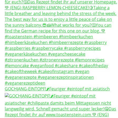
GOCHJANG-EINTOPF!🌶️Feuriger #eintopf mit asiatisch