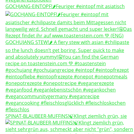
GOCHJANG-EINTOPF!🌶️Feuriger #eintopf mit asiatisch
SPINAT-BLAUBEER-MUFFINS!🍃Klingt ziemlich grün, sie