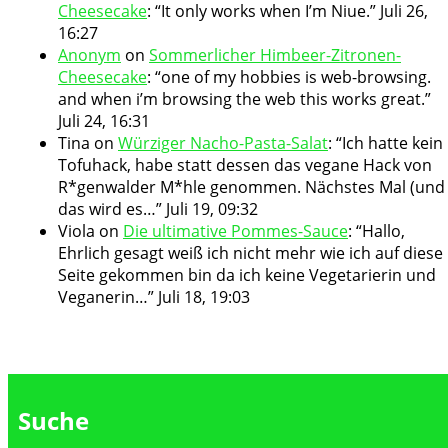
Cheesecake
: “
It only works when I’m Niue.
”
Juli 26,
16:27
Anonym
on
Sommerlicher Himbeer-Zitronen-
Cheesecake
: “
one of my hobbies is web-browsing.
and when i’m browsing the web this works great.
”
Juli 24, 16:31
Tina
on
Würziger Nacho-Pasta-Salat
: “
Ich hatte kein
Tofuhack, habe statt dessen das vegane Hack von
R*genwalder M*hle genommen. Nächstes Mal (und
das wird es…
”
Juli 19, 09:32
Viola
on
Die ultimative Pommes-Sauce
: “
Hallo,
Ehrlich gesagt weiß ich nicht mehr wie ich auf diese
Seite gekommen bin da ich keine Vegetarierin und
Veganerin…
”
Juli 18, 19:03
Suche