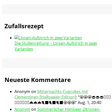
Zufallsrezept
Die Stullenrettung – Linsen-Aufstrich in zwei
Varianten
Neueste Kommentare
Anonym
on
Mitternachts-Cupcakes mit
Clementinen [Halloween Edition]
: “
🤩🤩🤩🧁🧁🧁🧛🏻‍♀️
🧛🏻‍♀️🧛🏻‍♀️🦇🦇🦇🐈‍⬛🐈‍⬛🐈‍⬛🤩🤩🤩
”
Aug. 1, 20:40
Anonym
on
Sommerlicher Himbeer-Zitronen-