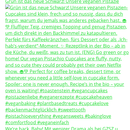
Grün ist das neue Schwarz! Unsere veganen Pistazie
We’re back, Baby! Mit weniger Drama als bei GZSZ u