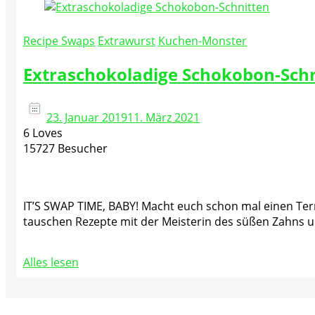
Recipe Swaps
Extrawurst
Kuchen-Monster
Extraschokoladige Schokobon-Schn
23. Januar 2019
11. März 2021
6 Loves
15727 Besucher
IT’S SWAP TIME, BABY! Macht euch schon mal einen Ter
tauschen Rezepte mit der Meisterin des süßen Zahns 
Alles lesen