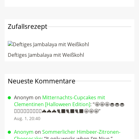
Zufallsrezept
Deftiges Jambalaya mit Weißkohl
Neueste Kommentare
Anonym
on
Mitternachts-Cupcakes mit
Clementinen [Halloween Edition]
: “
🤩🤩🤩🧁🧁🧁
🧛🏻‍♀️🧛🏻‍♀️🧛🏻‍♀️🦇🦇🦇🐈‍⬛🐈‍⬛🐈‍⬛🤩🤩🤩
”
Aug. 1, 20:40
Anonym
on
Sommerlicher Himbeer-Zitronen-
Cheesecake
: “
It only works when I’m Niue.
”