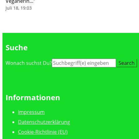
Veganerin…
”
Juli 18, 19:03
Suche
Suche
Wonach suchst Du?
nach:
Informationen
Impressum
Datenschutzerklärung
Cookie-Richtlinie (EU)