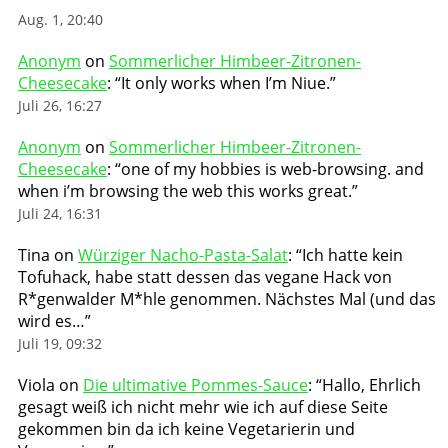
Aug. 1, 20:40
Anonym
on
Sommerlicher Himbeer-Zitronen-
Cheesecake
: “
It only works when I’m Niue.
”
Juli 26, 16:27
Anonym
on
Sommerlicher Himbeer-Zitronen-
Cheesecake
: “
one of my hobbies is web-browsing. and
when i’m browsing the web this works great.
”
Juli 24, 16:31
Tina
on
Würziger Nacho-Pasta-Salat
: “
Ich hatte kein
Tofuhack, habe statt dessen das vegane Hack von
R*genwalder M*hle genommen. Nächstes Mal (und das
wird es…
”
Juli 19, 09:32
Viola
on
Die ultimative Pommes-Sauce
: “
Hallo, Ehrlich
gesagt weiß ich nicht mehr wie ich auf diese Seite
gekommen bin da ich keine Vegetarierin und