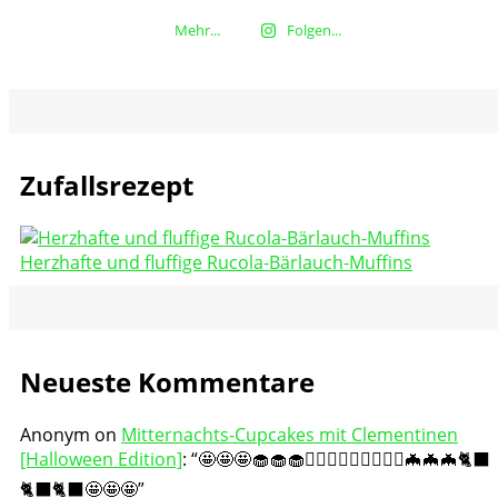
Mehr...
Folgen...
Zufallsrezept
Herzhafte und fluffige Rucola-Bärlauch-Muffins
Neueste Kommentare
Anonym
on
Mitternachts-Cupcakes mit Clementinen
[Halloween Edition]
: “
🤩🤩🤩🧁🧁🧁🧛🏻‍♀️🧛🏻‍♀️🧛🏻‍♀️🦇🦇🦇🐈‍⬛
🐈‍⬛🐈‍⬛🤩🤩🤩
”