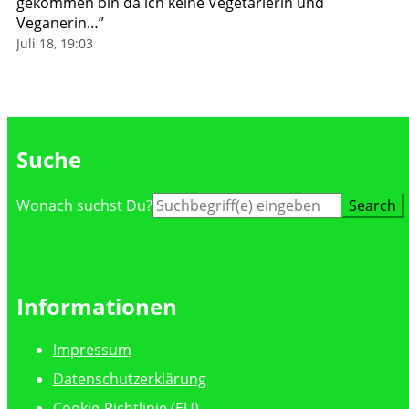
gekommen bin da ich keine Vegetarierin und
Veganerin…
”
Juli 18, 19:03
Suche
Suche
Wonach suchst Du?
nach:
Informationen
Impressum
Datenschutzerklärung
Cookie-Richtlinie (EU)