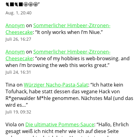
🐈‍⬛🐈‍⬛🤩🤩🤩
”
Aug. 1, 20:40
Anonym
on
Sommerlicher Himbeer-Zitronen-
Cheesecake
: “
It only works when I’m Niue.
”
Juli 26, 16:27
Anonym
on
Sommerlicher Himbeer-Zitronen-
Cheesecake
: “
one of my hobbies is web-browsing. and
when i’m browsing the web this works great.
”
Juli 24, 16:31
Tina
on
Würziger Nacho-Pasta-Salat
: “
Ich hatte kein
Tofuhack, habe statt dessen das vegane Hack von
R*genwalder M*hle genommen. Nächstes Mal (und das
wird es…
”
Juli 19, 09:32
Viola
on
Die ultimative Pommes-Sauce
: “
Hallo, Ehrlich
gesagt weiß ich nicht mehr wie ich auf diese Seite