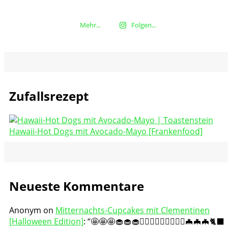
Mehr...
Folgen...
Zufallsrezept
Hawaii-Hot Dogs mit Avocado-Mayo [Frankenfood]
Neueste Kommentare
Anonym
on
Mitternachts-Cupcakes mit Clementinen
[Halloween Edition]
: “
🤩🤩🤩🧁🧁🧁🧛🏻‍♀️🧛🏻‍♀️🧛🏻‍♀️🦇🦇🦇🐈‍⬛