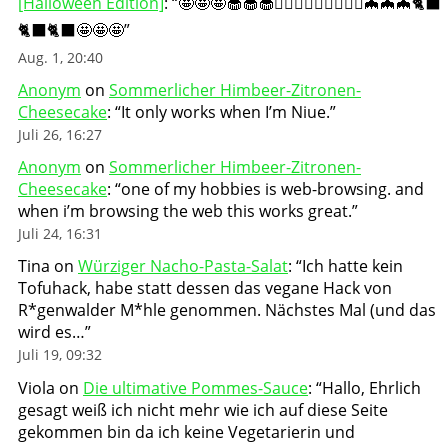
[Halloween Edition]
: “
🤩🤩🤩🧁🧁🧁🧛🏻‍♀️🧛🏻‍♀️🧛🏻‍♀️🦇🦇🦇🐈‍⬛
🐈‍⬛🐈‍⬛🤩🤩🤩
”
Aug. 1, 20:40
Anonym
on
Sommerlicher Himbeer-Zitronen-
Cheesecake
: “
It only works when I’m Niue.
”
Juli 26, 16:27
Anonym
on
Sommerlicher Himbeer-Zitronen-
Cheesecake
: “
one of my hobbies is web-browsing. and
when i’m browsing the web this works great.
”
Juli 24, 16:31
Tina
on
Würziger Nacho-Pasta-Salat
: “
Ich hatte kein
Tofuhack, habe statt dessen das vegane Hack von
R*genwalder M*hle genommen. Nächstes Mal (und das
wird es…
”
Juli 19, 09:32
Viola
on
Die ultimative Pommes-Sauce
: “
Hallo, Ehrlich
gesagt weiß ich nicht mehr wie ich auf diese Seite
gekommen bin da ich keine Vegetarierin und