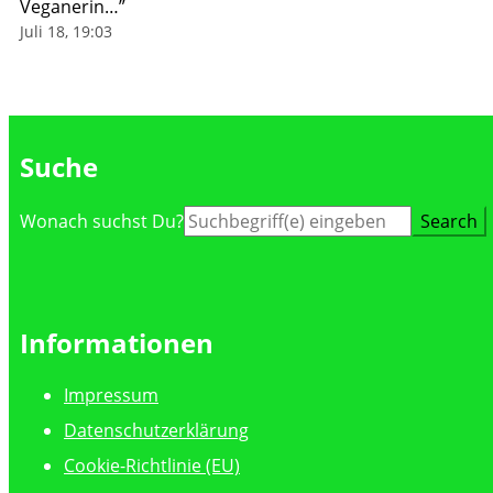
Veganerin…
”
Juli 18, 19:03
Suche
Suche
Wonach suchst Du?
nach:
Informationen
Impressum
Datenschutzerklärung
Cookie-Richtlinie (EU)