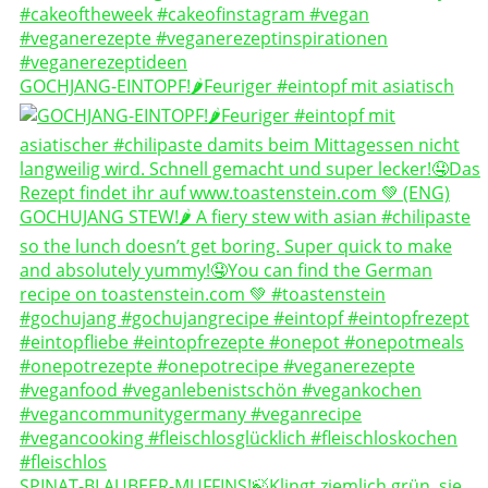
GOCHJANG-EINTOPF!🌶️Feuriger #eintopf mit asiatisch
SPINAT-BLAUBEER-MUFFINS!🍃Klingt ziemlich grün, sie