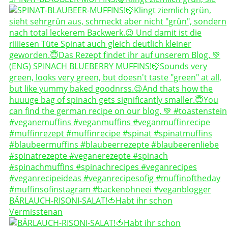
BÄRLAUCH-RISONI-SALAT!🍅Habt ihr schon
Vermisstenan