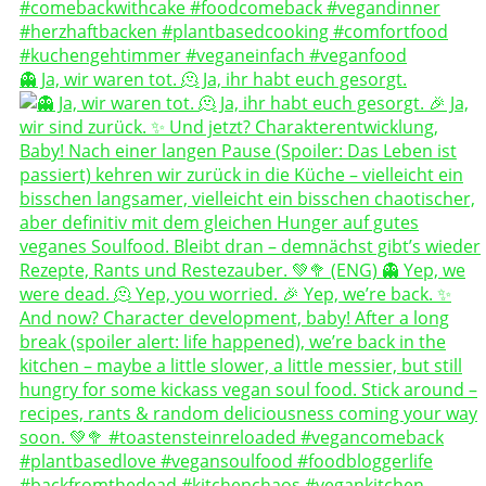
👻 Ja, wir waren tot. 🫠 Ja, ihr habt euch gesorgt.