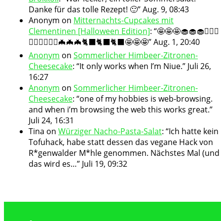
Danke für das tolle Rezept! 🙂
”
Aug. 9, 08:43
Anonym
on
Mitternachts-Cupcakes mit
Clementinen [Halloween Edition]
: “
🤩🤩🤩🧁🧁🧁🧛🏻‍♀️
🧛🏻‍♀️🧛🏻‍♀️🦇🦇🦇🐈‍⬛🐈‍⬛🐈‍⬛🤩🤩🤩
”
Aug. 1, 20:40
Anonym
on
Sommerlicher Himbeer-Zitronen-
Cheesecake
: “
It only works when I’m Niue.
”
Juli 26,
16:27
Anonym
on
Sommerlicher Himbeer-Zitronen-
Cheesecake
: “
one of my hobbies is web-browsing.
and when i’m browsing the web this works great.
”
Juli 24, 16:31
Tina
on
Würziger Nacho-Pasta-Salat
: “
Ich hatte kein
Tofuhack, habe statt dessen das vegane Hack von
R*genwalder M*hle genommen. Nächstes Mal (und
das wird es…
”
Juli 19, 09:32