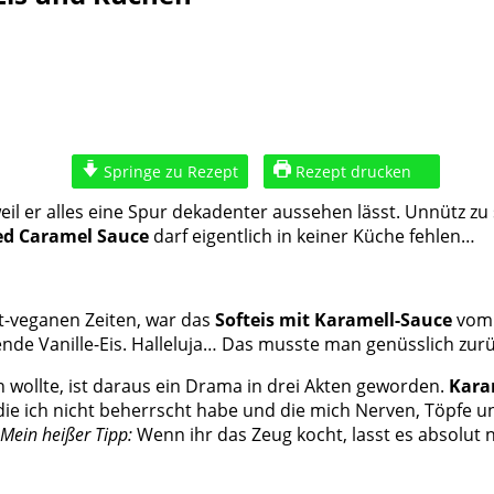
Springe zu Rezept
Rezept drucken
f, weil er alles eine Spur dekadenter aussehen lässt. Unnütz
ed Caramel Sauce
darf eigentlich in keiner Küche fehlen…
ht-veganen Zeiten, war das
Softeis mit Karamell-Sauce
vom 
de Vanille-Eis. Halleluja… Das musste man genüsslich zurü
n wollte, ist daraus ein Drama in drei Akten geworden.
Kara
, die ich nicht beherrscht habe und die mich Nerven, Töpfe u
Mein heißer Tipp:
Wenn ihr das Zeug kocht, lasst es absolut 