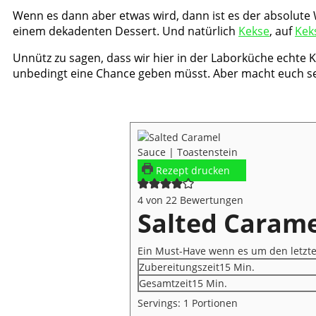
Wenn es dann aber etwas wird, dann ist es der absolute
einem dekadenten Dessert. Und natürlich
Kekse
, auf
Kek
Unnütz zu sagen, dass wir hier in der Laborküche echte
unbedingt eine Chance geben müsst. Aber macht euch sel
Rezept drucken
4
von
22
Bewertungen
Salted Carame
Ein Must-Have wenn es um den letzten 
Minuten
Zubereitungszeit
15
Min.
Minuten
Gesamtzeit
15
Min.
Servings:
1
Portionen