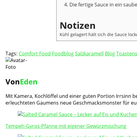
Die fertige Sauce in ein saub
Notizen
Kühl gelagert hält sich die Sauce lo
Tags:
Comfort Food
Foodblog
Salzkaramell
Blog
Toastens
Von
Eden
Mit Kamera, Kochlöffel und einer guten Portion Irrsinn be
erleuchteten Gaumens neue Geschmacksmonster für eu
Post
Navigation
Tempeh-Gyros-Pfanne mit eigener Gewürzmischung