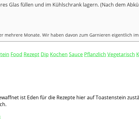
eres Glas füllen und im Kühlschrank lagern. (Nach dem Abkühl
cker mehrere Monate. Wir haben davon zum Garnieren eigentlich im
tein
Food
Rezept
Dip
Kochen
Sauce
Pflanzlich
Vegetarisch
K
waffnet ist Eden für die Rezepte hier auf Toastenstein zust
ch.