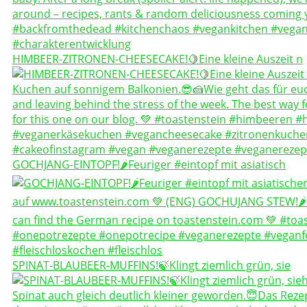
HIMBEER-ZITRONEN-CHEESECAKE!🍋Eine kleine Auszeit n
GOCHJANG-EINTOPF!🌶️Feuriger #eintopf mit asiatisch
SPINAT-BLAUBEER-MUFFINS!🍃Klingt ziemlich grün, sie