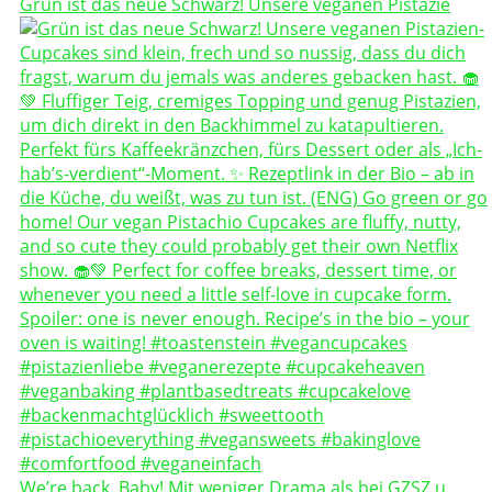
Grün ist das neue Schwarz! Unsere veganen Pistazie
We’re back, Baby! Mit weniger Drama als bei GZSZ u