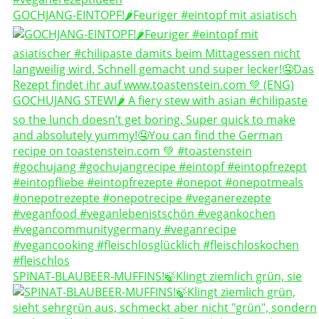
GOCHJANG-EINTOPF!🌶️Feuriger #eintopf mit asiatisch
SPINAT-BLAUBEER-MUFFINS!🍃Klingt ziemlich grün, sie