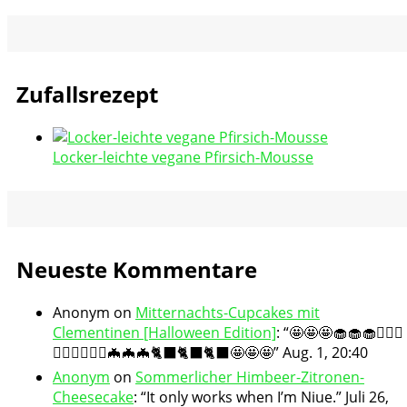
Zufallsrezept
Locker-leichte vegane Pfirsich-Mousse
Neueste Kommentare
Anonym
on
Mitternachts-Cupcakes mit
Clementinen [Halloween Edition]
: “
🤩🤩🤩🧁🧁🧁🧛🏻‍♀️
🧛🏻‍♀️🧛🏻‍♀️🦇🦇🦇🐈‍⬛🐈‍⬛🐈‍⬛🤩🤩🤩
”
Aug. 1, 20:40
Anonym
on
Sommerlicher Himbeer-Zitronen-
Cheesecake
: “
It only works when I’m Niue.
”
Juli 26,