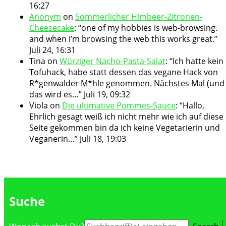
16:27
Anonym
on
Sommerlicher Himbeer-Zitronen-
Cheesecake
: “
one of my hobbies is web-browsing.
and when i’m browsing the web this works great.
”
Juli 24, 16:31
Tina
on
Würziger Nacho-Pasta-Salat
: “
Ich hatte kein
Tofuhack, habe statt dessen das vegane Hack von
R*genwalder M*hle genommen. Nächstes Mal (und
das wird es…
”
Juli 19, 09:32
Viola
on
Die ultimative Pommes-Sauce
: “
Hallo,
Ehrlich gesagt weiß ich nicht mehr wie ich auf diese
Seite gekommen bin da ich keine Vegetarierin und
Veganerin…
”
Juli 18, 19:03
Suche
Suche