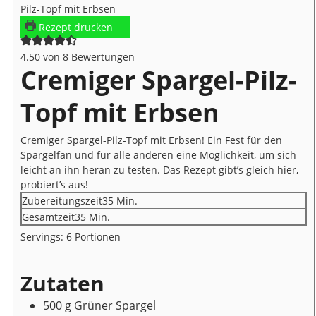
Rezept drucken
4.50
von
8
Bewertungen
Cremiger Spargel-Pilz-
Topf mit Erbsen
Cremiger Spargel-Pilz-Topf mit Erbsen! Ein Fest für den
Spargelfan und für alle anderen eine Möglichkeit, um sich
leicht an ihn heran zu testen. Das Rezept gibt’s gleich hier,
probiert’s aus!
Minuten
Zubereitungszeit
35
Min.
Minuten
Gesamtzeit
35
Min.
Servings:
6
Portionen
Zutaten
500
g
Grüner Spargel