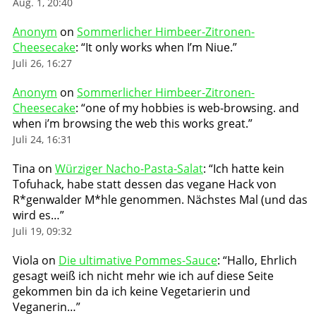
Aug. 1, 20:40
Anonym
on
Sommerlicher Himbeer-Zitronen-
Cheesecake
: “
It only works when I’m Niue.
”
Juli 26, 16:27
Anonym
on
Sommerlicher Himbeer-Zitronen-
Cheesecake
: “
one of my hobbies is web-browsing. and
when i’m browsing the web this works great.
”
Juli 24, 16:31
Tina
on
Würziger Nacho-Pasta-Salat
: “
Ich hatte kein
Tofuhack, habe statt dessen das vegane Hack von
R*genwalder M*hle genommen. Nächstes Mal (und das
wird es…
”
Juli 19, 09:32
Viola
on
Die ultimative Pommes-Sauce
: “
Hallo, Ehrlich
gesagt weiß ich nicht mehr wie ich auf diese Seite
gekommen bin da ich keine Vegetarierin und
Veganerin…
”