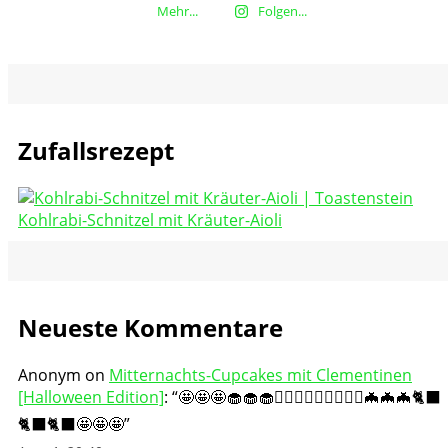
Mehr...
Folgen...
Zufallsrezept
Kohlrabi-Schnitzel mit Kräuter-Aioli
Neueste Kommentare
Anonym
on
Mitternachts-Cupcakes mit Clementinen
[Halloween Edition]
: “
🤩🤩🤩🧁🧁🧁🧛🏻‍♀️🧛🏻‍♀️🧛🏻‍♀️🦇🦇🦇🐈‍⬛
🐈‍⬛🐈‍⬛🤩🤩🤩
”