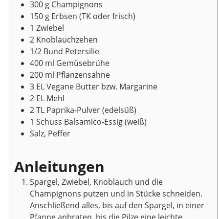
300
g
Champignons
150
g
Erbsen
(TK oder frisch)
1
Zwiebel
2
Knoblauchzehen
1/2
Bund
Petersilie
400
ml
Gemüsebrühe
200
ml
Pflanzensahne
3
EL
Vegane Butter bzw. Margarine
2
EL
Mehl
2
TL
Paprika-Pulver
(edelsüß)
1
Schuss
Balsamico-Essig
(weiß)
Salz, Peffer
Anleitungen
Spargel, Zwiebel, Knoblauch und die
Champignons putzen und in Stücke schneiden.
Anschließend alles, bis auf den Spargel, in einer
Pfanne anbraten, bis die Pilze eine leichte