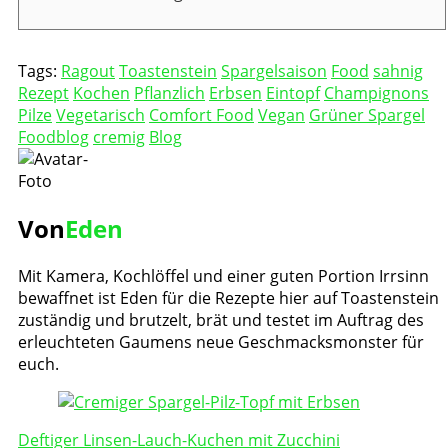
Tags:
Ragout
Toastenstein
Spargelsaison
Food
sahnig
Rezept
Kochen
Pflanzlich
Erbsen
Eintopf
Champignons
Pilze
Vegetarisch
Comfort Food
Vegan
Grüner Spargel
Foodblog
cremig
Blog
Von
Eden
Mit Kamera, Kochlöffel und einer guten Portion Irrsinn
bewaffnet ist Eden für die Rezepte hier auf Toastenstein
zuständig und brutzelt, brät und testet im Auftrag des
erleuchteten Gaumens neue Geschmacksmonster für
euch.
Post
Navigation
Deftiger Linsen-Lauch-Kuchen mit Zucchini