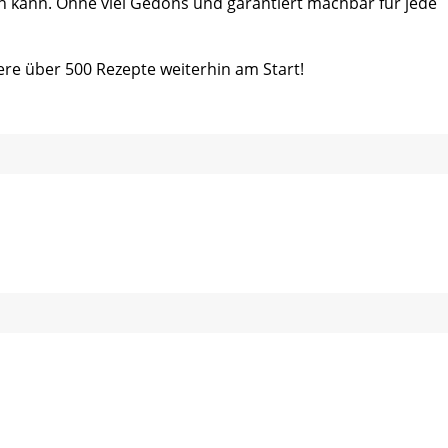
ein kann. Ohne viel Gedöns und garantiert machbar für jede
ere über 500 Rezepte weiterhin am Start!