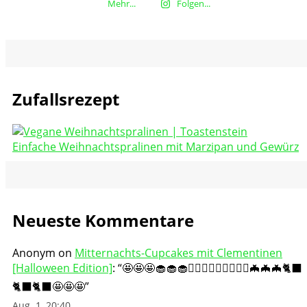
Mehr...
Folgen...
Zufallsrezept
Einfache Weihnachtspralinen mit Marzipan und Gewürz
Neueste Kommentare
Anonym
on
Mitternachts-Cupcakes mit Clementinen
[Halloween Edition]
: “
🤩🤩🤩🧁🧁🧁🧛🏻‍♀️🧛🏻‍♀️🧛🏻‍♀️🦇🦇🦇🐈‍⬛
🐈‍⬛🐈‍⬛🤩🤩🤩
”
Aug. 1, 20:40