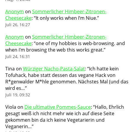
Anonym
on
Sommerlicher Himbeer-Zitronen-
Cheesecake
: “
It only works when I’m Niue.
”
Juli 26, 16:27
Anonym
on
Sommerlicher Himbeer-Zitronen-
Cheesecake
: “
one of my hobbies is web-browsing. and
when i’m browsing the web this works great.
”
Juli 24, 16:31
Tina
on
Würziger Nacho-Pasta-Salat
: “
Ich hatte kein
Tofuhack, habe statt dessen das vegane Hack von
R*genwalder M*hle genommen. Nächstes Mal (und das
wird es…
”
Juli 19, 09:32
Viola
on
Die ultimative Pommes-Sauce
: “
Hallo, Ehrlich
gesagt weiß ich nicht mehr wie ich auf diese Seite
gekommen bin da ich keine Vegetarierin und
Veganerin…
”