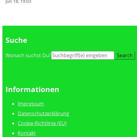
Juli 18, 19:03
Suche
Suche
Wonach suchst Du?
nach:
Informationen
Impressum
Datenschutzerklärung
Cookie-Richtlinie (EU)
Kontakt