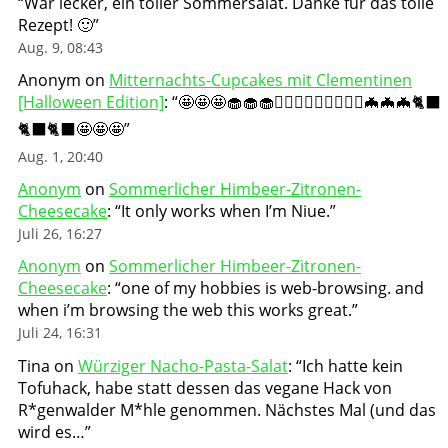
“
War lecker, ein toller Sommersalat. Danke für das tolle
Rezept! 🙂
”
Aug. 9, 08:43
Anonym
on
Mitternachts-Cupcakes mit Clementinen
[Halloween Edition]
: “
🤩🤩🤩🧁🧁🧁🧛🏻‍♀️🧛🏻‍♀️🧛🏻‍♀️🦇🦇🦇🐈‍⬛
🐈‍⬛🐈‍⬛🤩🤩🤩
”
Aug. 1, 20:40
Anonym
on
Sommerlicher Himbeer-Zitronen-
Cheesecake
: “
It only works when I’m Niue.
”
Juli 26, 16:27
Anonym
on
Sommerlicher Himbeer-Zitronen-
Cheesecake
: “
one of my hobbies is web-browsing. and
when i’m browsing the web this works great.
”
Juli 24, 16:31
Tina
on
Würziger Nacho-Pasta-Salat
: “
Ich hatte kein
Tofuhack, habe statt dessen das vegane Hack von
R*genwalder M*hle genommen. Nächstes Mal (und das
wird es…
”