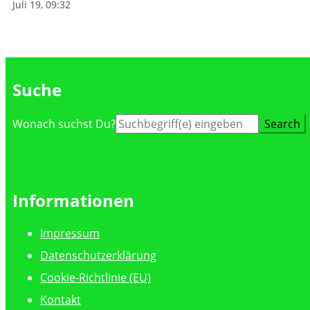
Juli 19, 09:32
Suche
Suche
Wonach suchst Du?
nach:
Informationen
Impressum
Datenschutzerklärung
Cookie-Richtlinie (EU)
Kontakt