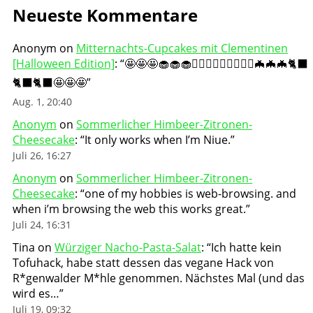
Neueste Kommentare
Anonym
on
Mitternachts-Cupcakes mit Clementinen
[Halloween Edition]
: “
🤩🤩🤩🧁🧁🧁🧛🏻‍♀️🧛🏻‍♀️🧛🏻‍♀️🦇🦇🦇🐈‍⬛
🐈‍⬛🐈‍⬛🤩🤩🤩
”
Aug. 1, 20:40
Anonym
on
Sommerlicher Himbeer-Zitronen-
Cheesecake
: “
It only works when I’m Niue.
”
Juli 26, 16:27
Anonym
on
Sommerlicher Himbeer-Zitronen-
Cheesecake
: “
one of my hobbies is web-browsing. and
when i’m browsing the web this works great.
”
Juli 24, 16:31
Tina
on
Würziger Nacho-Pasta-Salat
: “
Ich hatte kein
Tofuhack, habe statt dessen das vegane Hack von
R*genwalder M*hle genommen. Nächstes Mal (und das
wird es…
”
Juli 19, 09:32