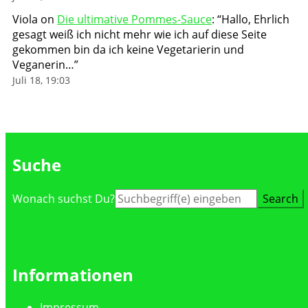
Viola
on
Die ultimative Pommes-Sauce
: “
Hallo, Ehrlich
gesagt weiß ich nicht mehr wie ich auf diese Seite
gekommen bin da ich keine Vegetarierin und
Veganerin…
”
Juli 18, 19:03
Suche
Suche
Wonach suchst Du?
nach:
Informationen
Impressum