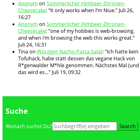
Anonym
on
Sommerlicher Himbeer-Zitronen-
Cheesecake
: “
It only works when I’m Niue.
”
Juli 26,
16:27
Anonym
on
Sommerlicher Himbeer-Zitronen-
Cheesecake
: “
one of my hobbies is web-browsing.
and when i’m browsing the web this works great.
”
Juli 24, 16:31
Tina
on
Würziger Nacho-Pasta-Salat
: “
Ich hatte kein
Tofuhack, habe statt dessen das vegane Hack von
R*genwalder M*hle genommen. Nächstes Mal (und
das wird es…
”
Juli 19, 09:32
Suche
Suche
Wonach suchst Du?
nach: