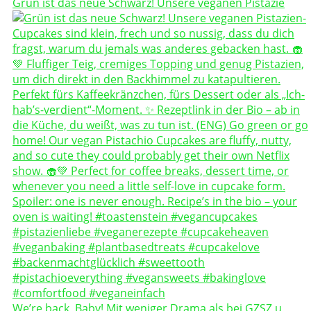
Grün ist das neue Schwarz! Unsere veganen Pistazie
We’re back, Baby! Mit weniger Drama als bei GZSZ u