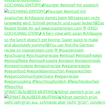
GOCHJANG-EINTOPF!🌶️Feuriger #eintopf mit asiatisch
SPINAT-BLAUBEER-MUFFINS!🍃Klingt ziemlich grün, sie