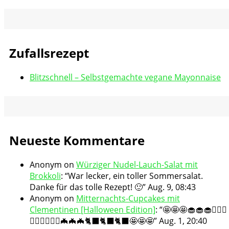
Zufallsrezept
Blitzschnell – Selbstgemachte vegane Mayonnaise
Neueste Kommentare
Anonym
on
Würziger Nudel-Lauch-Salat mit
Brokkoli
: “
War lecker, ein toller Sommersalat.
Danke für das tolle Rezept! 🙂
”
Aug. 9, 08:43
Anonym
on
Mitternachts-Cupcakes mit
Clementinen [Halloween Edition]
: “
🤩🤩🤩🧁🧁🧁🧛🏻‍♀️
🧛🏻‍♀️🧛🏻‍♀️🦇🦇🦇🐈‍⬛🐈‍⬛🐈‍⬛🤩🤩🤩
”
Aug. 1, 20:40