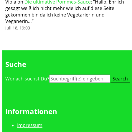
Viola
on
Die ultimative Pommes-Sauce
: “
Hallo, Ehrlich
gesagt weiß ich nicht mehr wie ich auf diese Seite
gekommen bin da ich keine Vegetarierin und
Veganerin…
”
Juli 18, 19:03
Suche
Suche
Wonach suchst Du?
nach:
Informationen
Impressum