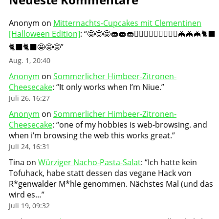
Anonym
on
Mitternachts-Cupcakes mit Clementinen
[Halloween Edition]
: “
🤩🤩🤩🧁🧁🧁🧛🏻‍♀️🧛🏻‍♀️🧛🏻‍♀️🦇🦇🦇🐈‍⬛
🐈‍⬛🐈‍⬛🤩🤩🤩
”
Aug. 1, 20:40
Anonym
on
Sommerlicher Himbeer-Zitronen-
Cheesecake
: “
It only works when I’m Niue.
”
Juli 26, 16:27
Anonym
on
Sommerlicher Himbeer-Zitronen-
Cheesecake
: “
one of my hobbies is web-browsing. and
when i’m browsing the web this works great.
”
Juli 24, 16:31
Tina
on
Würziger Nacho-Pasta-Salat
: “
Ich hatte kein
Tofuhack, habe statt dessen das vegane Hack von
R*genwalder M*hle genommen. Nächstes Mal (und das
wird es…
”
Juli 19, 09:32