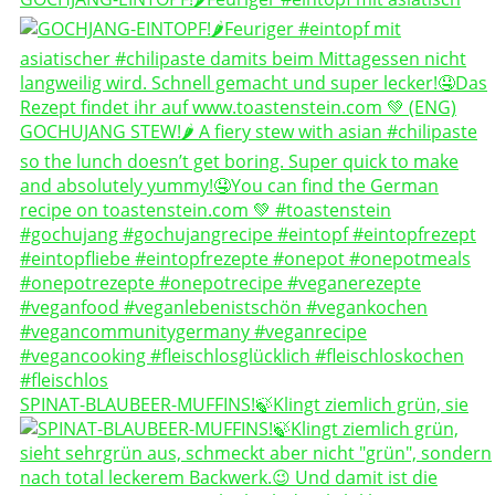
SPINAT-BLAUBEER-MUFFINS!🍃Klingt ziemlich grün, sie