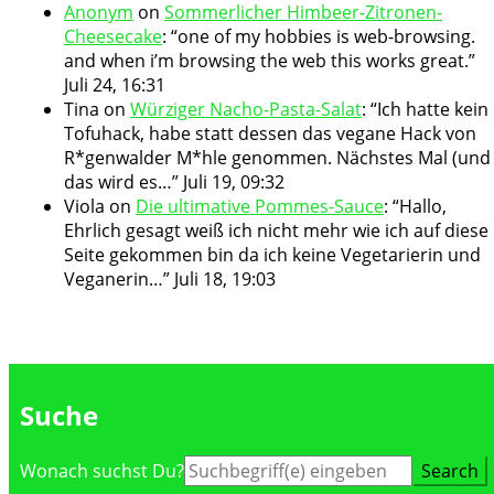
Anonym
on
Sommerlicher Himbeer-Zitronen-
Cheesecake
: “
one of my hobbies is web-browsing.
and when i’m browsing the web this works great.
”
Juli 24, 16:31
Tina
on
Würziger Nacho-Pasta-Salat
: “
Ich hatte kein
Tofuhack, habe statt dessen das vegane Hack von
R*genwalder M*hle genommen. Nächstes Mal (und
das wird es…
”
Juli 19, 09:32
Viola
on
Die ultimative Pommes-Sauce
: “
Hallo,
Ehrlich gesagt weiß ich nicht mehr wie ich auf diese
Seite gekommen bin da ich keine Vegetarierin und
Veganerin…
”
Juli 18, 19:03
Suche
Suche
Wonach suchst Du?
nach: