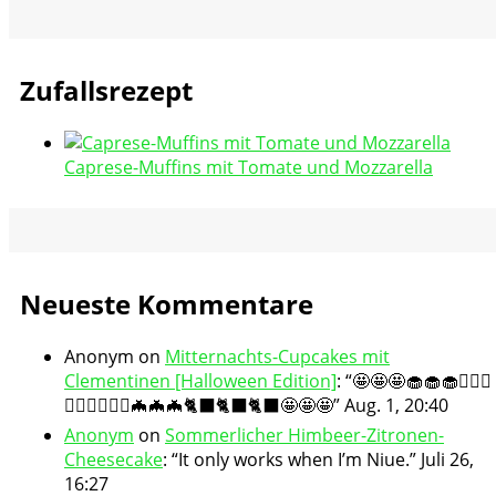
Zufallsrezept
Caprese-Muffins mit Tomate und Mozzarella
Neueste Kommentare
Anonym
on
Mitternachts-Cupcakes mit
Clementinen [Halloween Edition]
: “
🤩🤩🤩🧁🧁🧁🧛🏻‍♀️
🧛🏻‍♀️🧛🏻‍♀️🦇🦇🦇🐈‍⬛🐈‍⬛🐈‍⬛🤩🤩🤩
”
Aug. 1, 20:40
Anonym
on
Sommerlicher Himbeer-Zitronen-
Cheesecake
: “
It only works when I’m Niue.
”
Juli 26,
16:27