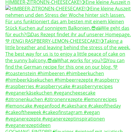
HIMBEER-ZITRONEN-CHEESECAKE!🍋Eine kleine Auszeit n
GOCHJANG-EINTOPF!🌶️Feuriger #eintopf mit asiatisch