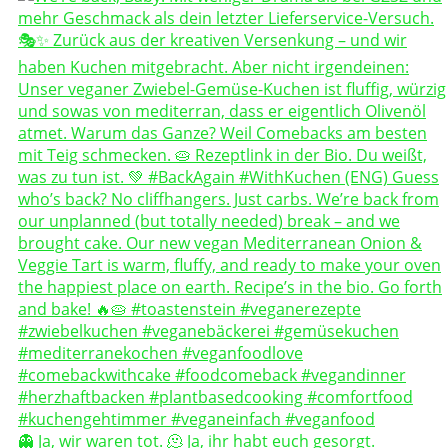
👻 Ja, wir waren tot. 🫠 Ja, ihr habt euch gesorgt.