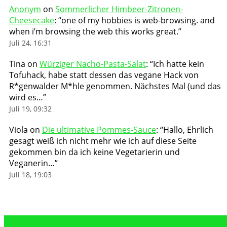
Anonym
on
Sommerlicher Himbeer-Zitronen-
Cheesecake
: “
one of my hobbies is web-browsing. and
when i’m browsing the web this works great.
”
Juli 24, 16:31
Tina
on
Würziger Nacho-Pasta-Salat
: “
Ich hatte kein
Tofuhack, habe statt dessen das vegane Hack von
R*genwalder M*hle genommen. Nächstes Mal (und das
wird es…
”
Juli 19, 09:32
Viola
on
Die ultimative Pommes-Sauce
: “
Hallo, Ehrlich
gesagt weiß ich nicht mehr wie ich auf diese Seite
gekommen bin da ich keine Vegetarierin und
Veganerin…
”
Juli 18, 19:03