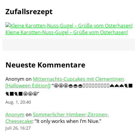
Zufallsrezept
Kleine Karotten-Nuss-Gugel – Grüße vom Osterhasen!
Neueste Kommentare
Anonym
on
Mitternachts-Cupcakes mit Clementinen
[Halloween Edition]
: “
🤩🤩🤩🧁🧁🧁🧛🏻‍♀️🧛🏻‍♀️🧛🏻‍♀️🦇🦇🦇🐈‍⬛
🐈‍⬛🐈‍⬛🤩🤩🤩
”
Aug. 1, 20:40
Anonym
on
Sommerlicher Himbeer-Zitronen-
Cheesecake
: “
It only works when I’m Niue.
”
Juli 26, 16:27