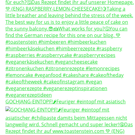
GOCHJANG-EINTOPF!🌶️Feuriger #eintopf mit asiatisch