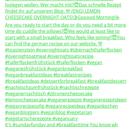
It's #sundayfunday and #breakfasttime You know wh