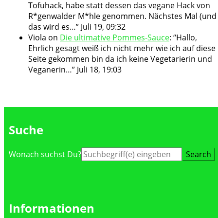
Tofuhack, habe statt dessen das vegane Hack von
R*genwalder M*hle genommen. Nächstes Mal (und
das wird es…
”
Juli 19, 09:32
Viola
on
Die ultimative Pommes-Sauce
: “
Hallo,
Ehrlich gesagt weiß ich nicht mehr wie ich auf diese
Seite gekommen bin da ich keine Vegetarierin und
Veganerin…
”
Juli 18, 19:03
Suche
Suche
Wonach suchst Du?
nach:
Informationen