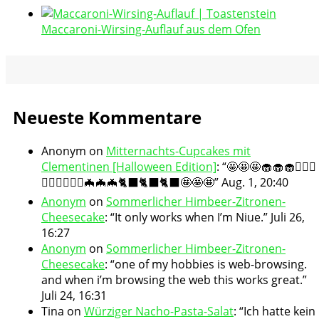
Maccaroni-Wirsing-Auflauf aus dem Ofen
Neueste Kommentare
Anonym
on
Mitternachts-Cupcakes mit
Clementinen [Halloween Edition]
: “
🤩🤩🤩🧁🧁🧁🧛🏻‍♀️
🧛🏻‍♀️🧛🏻‍♀️🦇🦇🦇🐈‍⬛🐈‍⬛🐈‍⬛🤩🤩🤩
”
Aug. 1, 20:40
Anonym
on
Sommerlicher Himbeer-Zitronen-
Cheesecake
: “
It only works when I’m Niue.
”
Juli 26,
16:27
Anonym
on
Sommerlicher Himbeer-Zitronen-
Cheesecake
: “
one of my hobbies is web-browsing.
and when i’m browsing the web this works great.
”
Juli 24, 16:31
Tina
on
Würziger Nacho-Pasta-Salat
: “
Ich hatte kein