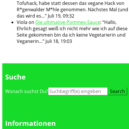
Tofuhack, habe statt dessen das vegane Hack von
R*genwalder M*hle genommen. Nächstes Mal (und
das wird es…
”
Juli 19, 09:32
Viola
on
Die ultimative Pommes-Sauce
: “
Hallo,
Ehrlich gesagt weiß ich nicht mehr wie ich auf diese
Seite gekommen bin da ich keine Vegetarierin und
Veganerin…
”
Juli 18, 19:03
Suche
Suche
Wonach suchst Du?
nach:
Informationen