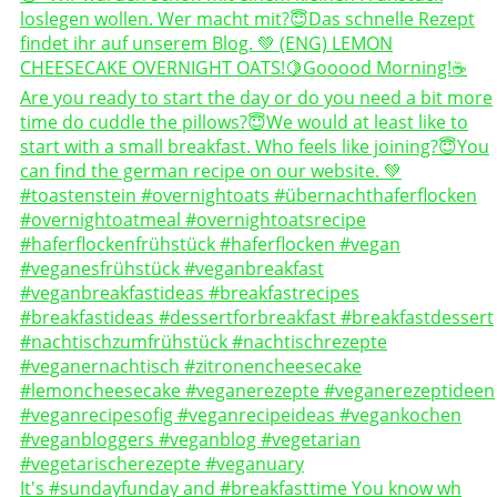
It's #sundayfunday and #breakfasttime You know wh