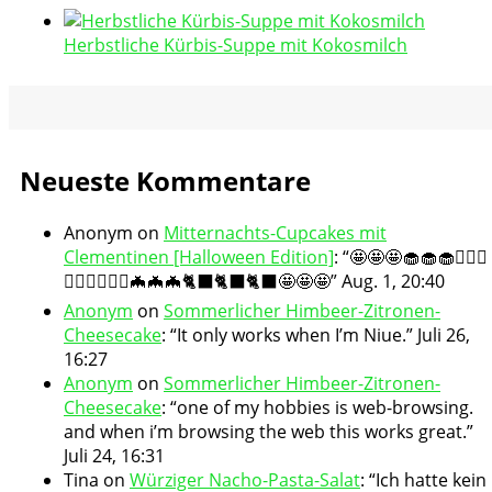
Herbstliche Kürbis-Suppe mit Kokosmilch
Neueste Kommentare
Anonym
on
Mitternachts-Cupcakes mit
Clementinen [Halloween Edition]
: “
🤩🤩🤩🧁🧁🧁🧛🏻‍♀️
🧛🏻‍♀️🧛🏻‍♀️🦇🦇🦇🐈‍⬛🐈‍⬛🐈‍⬛🤩🤩🤩
”
Aug. 1, 20:40
Anonym
on
Sommerlicher Himbeer-Zitronen-
Cheesecake
: “
It only works when I’m Niue.
”
Juli 26,
16:27
Anonym
on
Sommerlicher Himbeer-Zitronen-
Cheesecake
: “
one of my hobbies is web-browsing.
and when i’m browsing the web this works great.
”
Juli 24, 16:31
Tina
on
Würziger Nacho-Pasta-Salat
: “
Ich hatte kein