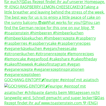
GOCHJANG-EINTOPF!🌶️Feuriger #eintopf mit asiatisch