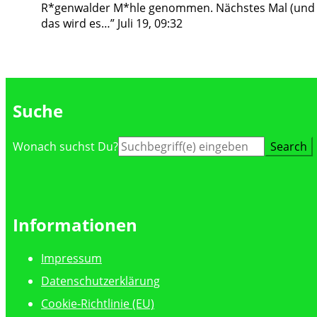
R*genwalder M*hle genommen. Nächstes Mal (und
das wird es…
”
Juli 19, 09:32
Suche
Suche
Wonach suchst Du?
nach:
Informationen
Impressum
Datenschutzerklärung
Cookie-Richtlinie (EU)