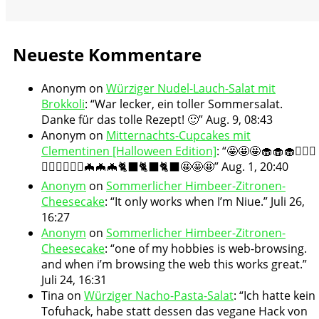
Neueste Kommentare
Anonym
on
Würziger Nudel-Lauch-Salat mit
Brokkoli
: “
War lecker, ein toller Sommersalat.
Danke für das tolle Rezept! 🙂
”
Aug. 9, 08:43
Anonym
on
Mitternachts-Cupcakes mit
Clementinen [Halloween Edition]
: “
🤩🤩🤩🧁🧁🧁🧛🏻‍♀️
🧛🏻‍♀️🧛🏻‍♀️🦇🦇🦇🐈‍⬛🐈‍⬛🐈‍⬛🤩🤩🤩
”
Aug. 1, 20:40
Anonym
on
Sommerlicher Himbeer-Zitronen-
Cheesecake
: “
It only works when I’m Niue.
”
Juli 26,
16:27
Anonym
on
Sommerlicher Himbeer-Zitronen-
Cheesecake
: “
one of my hobbies is web-browsing.
and when i’m browsing the web this works great.
”
Juli 24, 16:31
Tina
on
Würziger Nacho-Pasta-Salat
: “
Ich hatte kein
Tofuhack, habe statt dessen das vegane Hack von