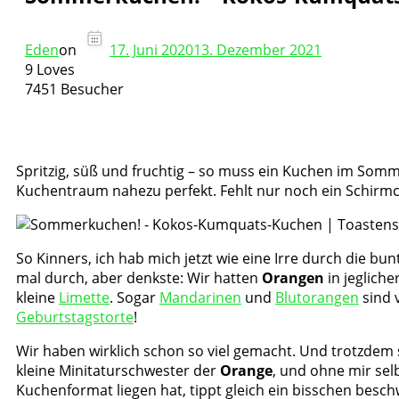
Eden
on
17. Juni 2020
13. Dezember 2021
9 Loves
7451 Besucher
Spritzig, süß und fruchtig – so muss ein Kuchen im Somm
Kuchentraum nahezu perfekt. Fehlt nur noch ein Schir
So Kinners, ich hab mich jetzt wie eine Irre durch die bun
mal durch, aber denkste: Wir hatten
Orangen
in jegliche
kleine
Limette
. Sogar
Mandarinen
und
Blutorangen
sind v
Geburtstagstorte
!
Wir haben wirklich schon so viel gemacht. Und trotzdem
kleine Minitaturschwester der
Orange
, und ohne mir sel
Kuchenformat liegen hat, tippt gleich ein bisschen besch