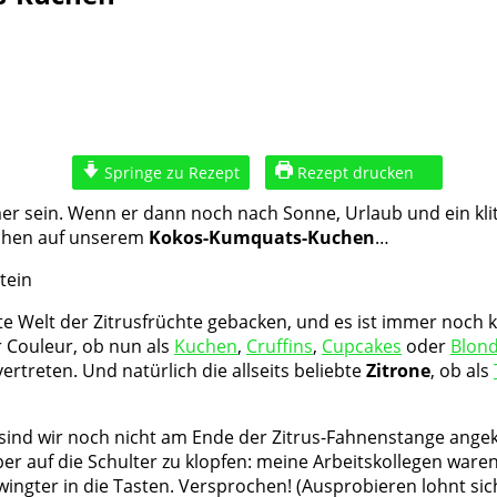
Springe zu Rezept
Rezept drucken
er sein. Wenn er dann noch nach Sonne, Urlaub und ein klitz
mchen auf unserem
Kokos-Kumquats-Kuchen
…
te Welt der Zitrusfrüchte gebacken, und es ist immer noch kein
r Couleur, ob nun als
Kuchen
,
Cruffins
,
Cupcakes
oder
Blond
ertreten. Und natürlich die allseits beliebte
Zitrone
, ob als
 sind wir noch nicht am Ende der Zitrus-Fahnenstange ang
ber auf die Schulter zu klopfen: meine Arbeitskollegen war
wingter in die Tasten. Versprochen! (Ausprobieren lohnt si