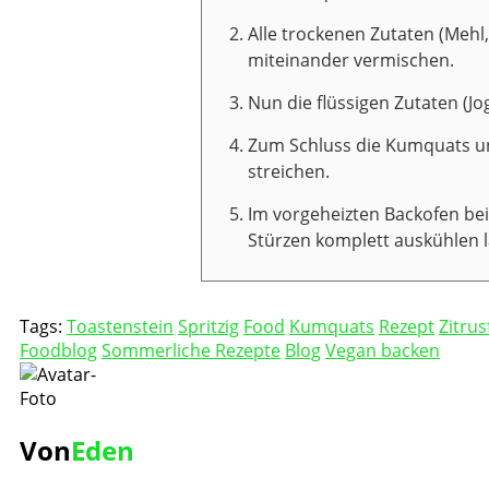
Alle trockenen Zutaten (Mehl
miteinander vermischen.
Nun die flüssigen Zutaten (Jo
Zum Schluss die Kumquats un
streichen.
Im vorgeheizten Backofen bei
Stürzen komplett auskühlen l
Tags:
Toastenstein
Spritzig
Food
Kumquats
Rezept
Zitrus
Foodblog
Sommerliche Rezepte
Blog
Vegan backen
Von
Eden