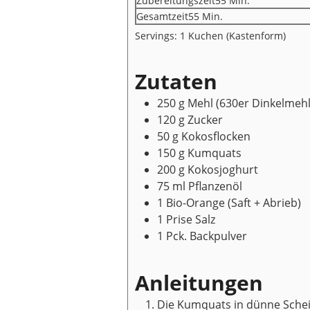
Zubereitungszeit
55
Min.
Minuten
Gesamtzeit
55
Min.
Servings:
1
Kuchen (Kastenform)
Zutaten
250
g
Mehl
(630er Dinkelmehl
120
g
Zucker
50
g
Kokosflocken
150
g
Kumquats
200
g
Kokosjoghurt
75
ml
Pflanzenöl
1
Bio-Orange
(Saft + Abrieb)
1
Prise
Salz
1
Pck.
Backpulver
Anleitungen
Die Kumquats in dünne Scheib