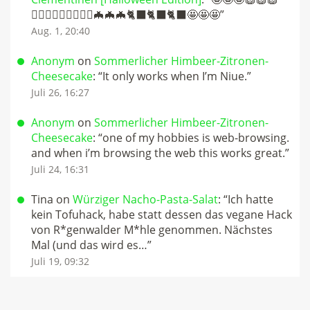
🧛🏻‍♀️🧛🏻‍♀️🧛🏻‍♀️🦇🦇🦇🐈‍⬛🐈‍⬛🐈‍⬛🤩🤩🤩
”
Aug. 1, 20:40
Anonym
on
Sommerlicher Himbeer-Zitronen-
Cheesecake
: “
It only works when I’m Niue.
”
Juli 26, 16:27
Anonym
on
Sommerlicher Himbeer-Zitronen-
Cheesecake
: “
one of my hobbies is web-browsing.
and when i’m browsing the web this works great.
”
Juli 24, 16:31
Tina
on
Würziger Nacho-Pasta-Salat
: “
Ich hatte
kein Tofuhack, habe statt dessen das vegane Hack
von R*genwalder M*hle genommen. Nächstes
Mal (und das wird es…
”
Juli 19, 09:32