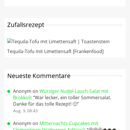
Zufallsrezept
Tequila-Tofu mit Limettensaft [Frankenfood]
Neueste Kommentare
Anonym
on
Würziger Nudel-Lauch-Salat mit
Brokkoli
: “
War lecker, ein toller Sommersalat.
Danke für das tolle Rezept! 🙂
”
Aug. 9, 08:43
Anonym
on
Mitternachts-Cupcakes mit
Clementinen [Halloween Edition]
: “
🤩🤩🤩🧁🧁🧁