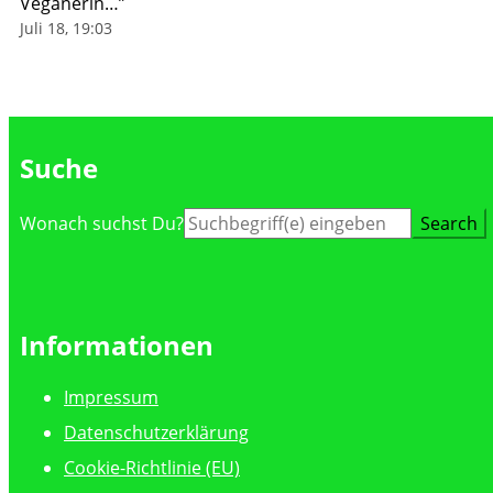
Veganerin…
”
Juli 18, 19:03
Suche
Suche
Wonach suchst Du?
nach:
Informationen
Impressum
Datenschutzerklärung
Cookie-Richtlinie (EU)