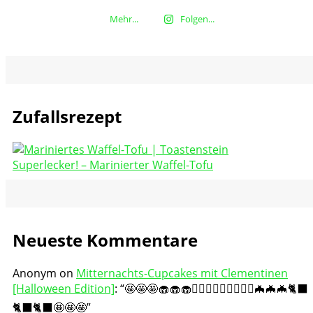
Mehr...
Folgen...
Zufallsrezept
Superlecker! – Marinierter Waffel-Tofu
Neueste Kommentare
Anonym
on
Mitternachts-Cupcakes mit Clementinen
[Halloween Edition]
: “
🤩🤩🤩🧁🧁🧁🧛🏻‍♀️🧛🏻‍♀️🧛🏻‍♀️🦇🦇🦇🐈‍⬛
🐈‍⬛🐈‍⬛🤩🤩🤩
”