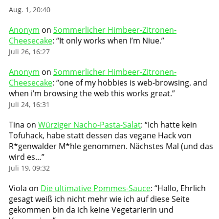
Aug. 1, 20:40
Anonym
on
Sommerlicher Himbeer-Zitronen-
Cheesecake
: “
It only works when I’m Niue.
”
Juli 26, 16:27
Anonym
on
Sommerlicher Himbeer-Zitronen-
Cheesecake
: “
one of my hobbies is web-browsing. and
when i’m browsing the web this works great.
”
Juli 24, 16:31
Tina
on
Würziger Nacho-Pasta-Salat
: “
Ich hatte kein
Tofuhack, habe statt dessen das vegane Hack von
R*genwalder M*hle genommen. Nächstes Mal (und das
wird es…
”
Juli 19, 09:32
Viola
on
Die ultimative Pommes-Sauce
: “
Hallo, Ehrlich
gesagt weiß ich nicht mehr wie ich auf diese Seite
gekommen bin da ich keine Vegetarierin und