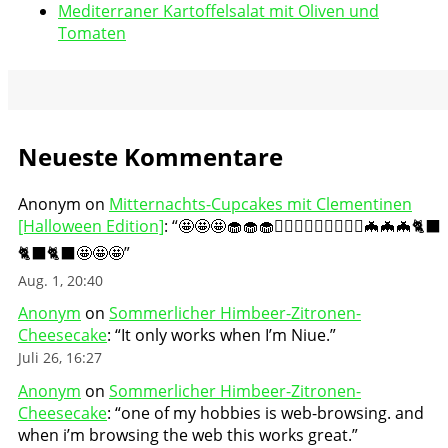
Mediterraner Kartoffelsalat mit Oliven und
Tomaten
Neueste Kommentare
Anonym
on
Mitternachts-Cupcakes mit Clementinen
[Halloween Edition]
: “
🤩🤩🤩🧁🧁🧁🧛🏻‍♀️🧛🏻‍♀️🧛🏻‍♀️🦇🦇🦇🐈‍⬛
🐈‍⬛🐈‍⬛🤩🤩🤩
”
Aug. 1, 20:40
Anonym
on
Sommerlicher Himbeer-Zitronen-
Cheesecake
: “
It only works when I’m Niue.
”
Juli 26, 16:27
Anonym
on
Sommerlicher Himbeer-Zitronen-
Cheesecake
: “
one of my hobbies is web-browsing. and
when i’m browsing the web this works great.
”