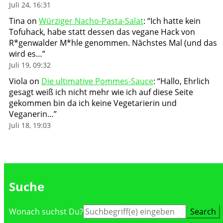
Juli 24, 16:31
Tina
on
Würziger Nacho-Pasta-Salat
: “
Ich hatte kein
Tofuhack, habe statt dessen das vegane Hack von
R*genwalder M*hle genommen. Nächstes Mal (und das
wird es…
”
Juli 19, 09:32
Viola
on
Die ultimative Pommes-Sauce
: “
Hallo, Ehrlich
gesagt weiß ich nicht mehr wie ich auf diese Seite
gekommen bin da ich keine Vegetarierin und
Veganerin…
”
Juli 18, 19:03
Suche
Suche
Wonach suchst Du?
nach: