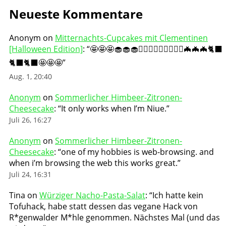
Neueste Kommentare
Anonym
on
Mitternachts-Cupcakes mit Clementinen
[Halloween Edition]
: “
🤩🤩🤩🧁🧁🧁🧛🏻‍♀️🧛🏻‍♀️🧛🏻‍♀️🦇🦇🦇🐈‍⬛
🐈‍⬛🐈‍⬛🤩🤩🤩
”
Aug. 1, 20:40
Anonym
on
Sommerlicher Himbeer-Zitronen-
Cheesecake
: “
It only works when I’m Niue.
”
Juli 26, 16:27
Anonym
on
Sommerlicher Himbeer-Zitronen-
Cheesecake
: “
one of my hobbies is web-browsing. and
when i’m browsing the web this works great.
”
Juli 24, 16:31
Tina
on
Würziger Nacho-Pasta-Salat
: “
Ich hatte kein
Tofuhack, habe statt dessen das vegane Hack von
R*genwalder M*hle genommen. Nächstes Mal (und das