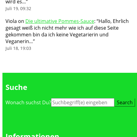
wird es…
”
Juli 19, 09:32
Viola
on
Die ultimative Pommes-Sauce
: “
Hallo, Ehrlich
gesagt weiß ich nicht mehr wie ich auf diese Seite
gekommen bin da ich keine Vegetarierin und
Veganerin…
”
Juli 18, 19:03
Suche
Suche
Wonach suchst Du?
nach:
Informationen