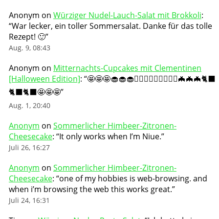
Anonym
on
Würziger Nudel-Lauch-Salat mit Brokkoli
:
“
War lecker, ein toller Sommersalat. Danke für das tolle
Rezept! 🙂
”
Aug. 9, 08:43
Anonym
on
Mitternachts-Cupcakes mit Clementinen
[Halloween Edition]
: “
🤩🤩🤩🧁🧁🧁🧛🏻‍♀️🧛🏻‍♀️🧛🏻‍♀️🦇🦇🦇🐈‍⬛
🐈‍⬛🐈‍⬛🤩🤩🤩
”
Aug. 1, 20:40
Anonym
on
Sommerlicher Himbeer-Zitronen-
Cheesecake
: “
It only works when I’m Niue.
”
Juli 26, 16:27
Anonym
on
Sommerlicher Himbeer-Zitronen-
Cheesecake
: “
one of my hobbies is web-browsing. and
when i’m browsing the web this works great.
”
Juli 24, 16:31