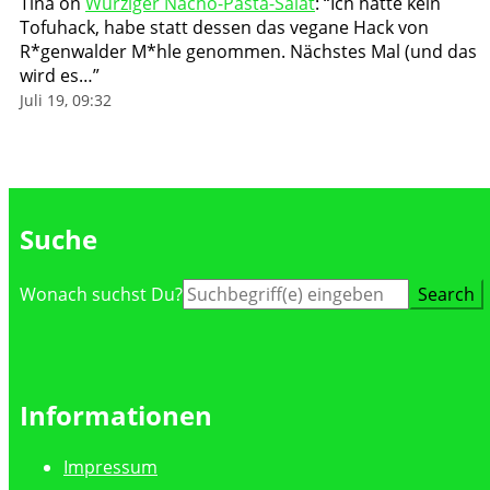
Tina
on
Würziger Nacho-Pasta-Salat
: “
Ich hatte kein
Tofuhack, habe statt dessen das vegane Hack von
R*genwalder M*hle genommen. Nächstes Mal (und das
wird es…
”
Juli 19, 09:32
Suche
Suche
Wonach suchst Du?
nach:
Informationen
Impressum